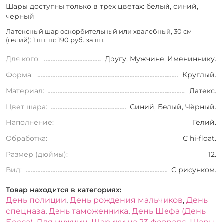
Шары доступны только в трех цветах: белый, синий,
черный
Латексный шар оскорбительный или хвалебный, 30 см
(гелий): 1 шт. по
190 руб. за шт.
Для кого:
Другу, Мужчине, Имениннику.
Форма:
Круглый.
Материал:
Латекс.
Цвет шара:
Синий, Белый, Чёрный.
Наполнение:
Гелий.
Обработка:
С hi-float.
Размер (дюймы):
12.
Вид:
С рисунком.
Товар находится в категориях:
День полиции
,
День рождения мальчиков
,
День
спецназа
,
День таможенника
,
День Шефа (День
Босса)
,
Для мужчин
,
Шарики на 23 февраля
,
Шары