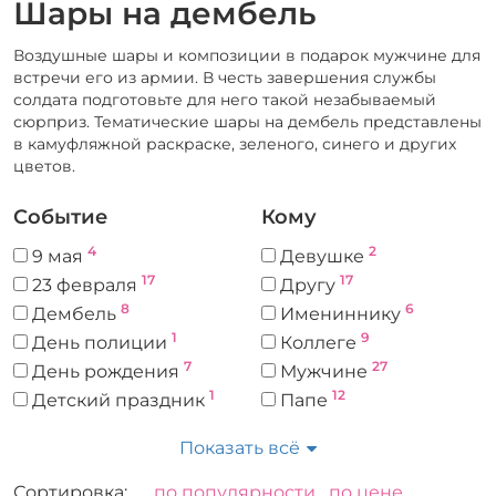
Шары на дембель
Воздушные шары и композиции в подарок мужчине для
встречи его из армии. В честь завершения службы
солдата подготовьте для него такой незабываемый
сюрприз. Тематические шары на дембель представлены
в камуфляжной раскраске, зеленого, синего и других
цветов.
Событие
Кому
4
2
9 мая
Девушке
17
17
23 февраля
Другу
8
6
Дембель
Имениннику
1
9
День полиции
Коллеге
7
27
День рождения
Мужчине
1
12
Детский праздник
Папе
1
Спортивное
Подруге
Показать всё
1
мероприятие
5
Ребенку
2
Шефу
Сортировка:
по популярности
по цене