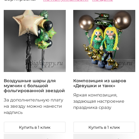
Цвет
Форма
13
Звезда
22
Круглый
1
Сердце
3
Фигура из шаров
9
Фигурный
Воздушные шары для
Композиция из шаров
мужчин с большой
«Девушки и танк»
фольгированной звездой
Яркая композиция,
За дополнительную плату
задающая настроение
на звезду можно нанести
праздника сразу
надпись
Купить в 1 клик
Купить в 1 клик