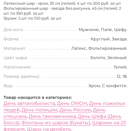
Латексный шар - хром, 30 см (гелий): 4 шт. по
200 руб. за шт.
Фольгированный шар - звезда без рисунка, 45 см (гелий): 2
шт. по
350 руб. за шт.
Грузик: 2 шт. по
100 руб. за шт.
Для кого:
Мужчине, Папе, Шефу.
Форма:
Круглый, Звезда.
Материал:
Латекс, Фольгированный.
Цвет шара:
Золото, Зелёный.
Наполнение:
Гелий.
Размер (дюймы):
12, 18.
Вид:
Хром, С конфетти.
Товар находится в категориях:
День автомобилиста
,
День ОМОН
,
День пожилых
людей
,
День полиции
,
День России
,
День
спецназа
,
День таможенника
,
День Шефа (День
Босса)
,
Фонтаны из шаров (Букеты)
,
Шарики на 23
февраля
,
Шары на дембель