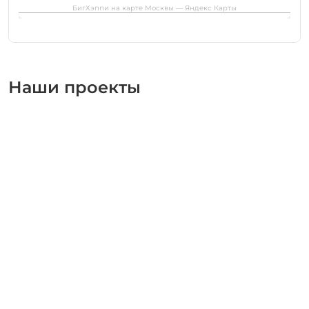
БигХэппи на карте Москвы — Яндекс Карты
Наши проекты