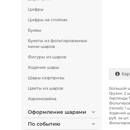
Цифры
Цифры на стойках
Буквы
Букеты из фольгированных
мини-шаров
Фигуры из шаров
Ходячие шары
Хар
Шары-сюрпризы
Цветы из шаров
Большой ша
Грузик: 2 ш
Аэромозайка
Гирлянда Т
Фольгиров
(гелий): 1 
Оформление шарами
Ходячий ш
руб. за шт.
Фольгирова
По событию