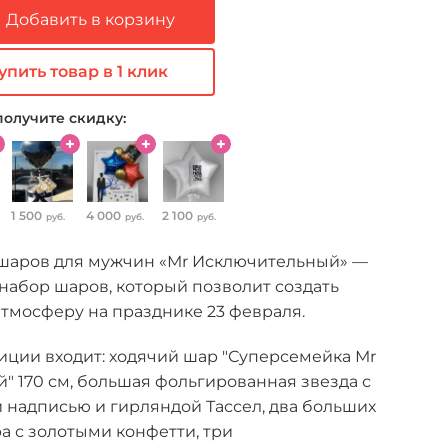
Добавить в корзину
упить товар в 1 клик
получите скидку:
1 500
4 000
2 100
руб.
руб.
руб.
шаров для мужчин «Мr Исключительный» —
набор шаров, который позволит создать
тмосферу на празднике 23 февраля.
иции входит: ходячий шар "Суперсемейка Мr
 170 см, большая фольгированная звезда с
 надписью и гирляндой Тассел, два больших
 с золотыми конфетти, три