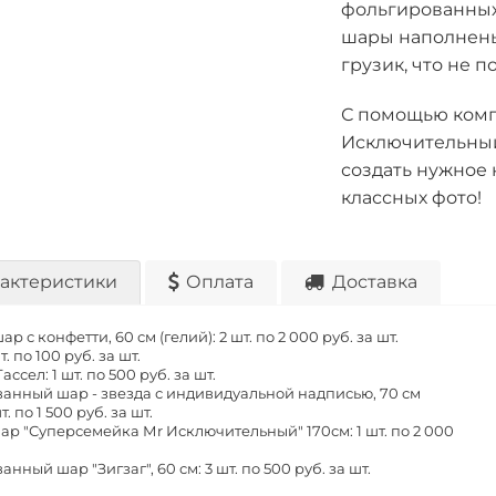
фольгированных 
шары наполнены
грузик, что не п
С помощью комп
Исключительный
создать нужное 
классных фото!
актеристики
Оплата
Доставка
р с конфетти, 60 см (гелий): 2 шт. по
2 000 руб. за шт.
т. по
100 руб. за шт.
ассел: 1 шт. по
500 руб. за шт.
анный шар - звезда с индивидуальной надписью, 70 см
шт. по
1 500 руб. за шт.
ар "Суперсемейка Мr Исключительный" 170см: 1 шт. по
2 000
нный шар "Зигзаг", 60 см: 3 шт. по
500 руб. за шт.