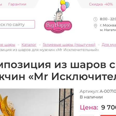
ы
Гарантии
Скидка -40%
8:00 - 22
г. Москв
м. Нагат
ые шары
Каталог
Гелиевые шары (поштучно)
Для му
зиция из шаров для мужчин «Мr Исключительный»
мпозиция из шаров с
жчин «Мr Исключите
Артикул:
A-0071
В наличии
Цена:
9 70