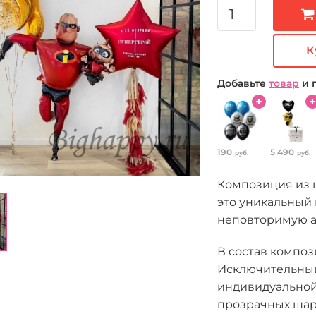
К
Добавьте
товар
и 
190
5 490
руб.
руб.
Композиция из 
это уникальный 
неповторимую а
В состав композ
Исключительный"
индивидуальной
прозрачных шара