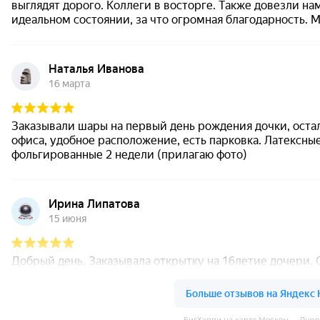
БигХэппи на карте Москвы — Янде