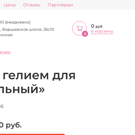
Цены
Отзывы
Партнёрам
:00 (ежедневно)
0
руб
а, Варшавское шоссе, 26с10
в корзину
0
инская
жчин
 гелием для
льный»
06
0
руб.