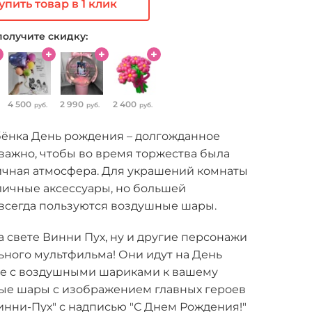
упить товар в 1 клик
получите скидку:
4 500
2 990
2 400
руб.
руб.
руб.
бёнка День рождения – долгожданное
важно, чтобы во время торжества была
ичная атмосфера. Для украшений комнаты
личные аксессуары, но большей
всегда пользуются воздушные шары.
 свете Винни Пух, ну и другие персонажи
ьного мультфильма! Они идут на День
е с воздушными шариками к вашему
вые шары с изображением главных героев
нни-Пух" с надписью "С Днем Рождения!"