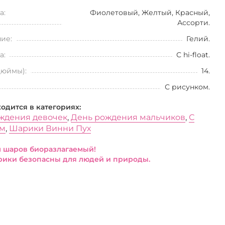
а:
Фиолетовый, Желтый, Красный,
Ассорти.
ие:
Гелий.
а:
С hi-float.
дюймы):
14.
С рисунком.
ходится в категориях:
ждения девочек
,
День рождения мальчиков
,
С
ом
,
Шарики Винни Пух
 шаров биоразлагаемый!
ики безопасны для людей и природы.