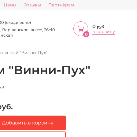
Цены
Отзывы
Партнёрам
:00 (ежедневно)
0
руб
а, Варшавское шоссе, 26с10
в корзину
0
инская
тексный "Винни-Пух"
м "Винни-Пух"
53
уб.
Добавить в корзину