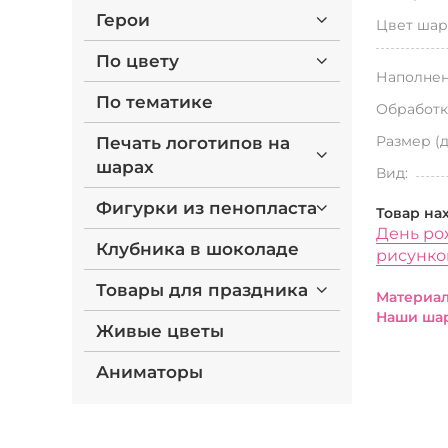
Герои
Цвет шар
По цвету
Наполнен
По тематике
Обработк
Размер (
Печать логотипов на
шарах
Вид:
Фигурки из пенопласта
Товар на
День ро
Клубника в шоколаде
рисунк
Товары для праздника
Материал
Наши шар
Живые цветы
Аниматоры