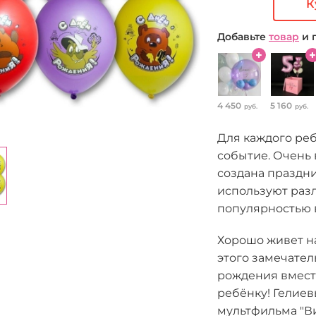
К
Добавьте
товар
и 
4 450
5 160
руб.
руб.
Для каждого ре
событие. Очень 
создана праздн
используют раз
популярностью 
Хорошо живет на
этого замечател
рождения вмест
ребёнку! Гелие
мультфильма "Ви