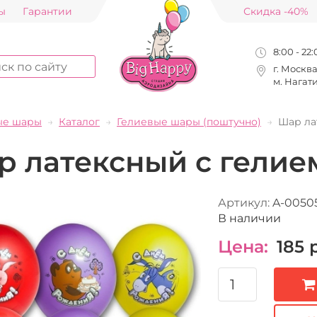
ы
Гарантии
Скидка -40%
8:00 - 22
г. Москв
м. Нагат
ые шары
Каталог
Гелиевые шары (поштучно)
Шар ла
 латексный с гелие
Артикул:
A-0050
В наличии
Цена:
185
р