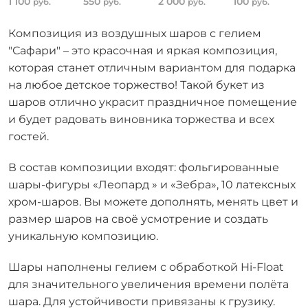
1 100
550
2 000
100
руб.
руб.
руб.
руб.
Композиция из воздушных шаров с гелием
"Сафари" – это красочная и яркая композиция,
которая станет отличным вариантом для подарка
на любое детское торжество! Такой букет из
шаров отлично украсит праздничное помещение
и будет радовать виновника торжества и всех
гостей.
В состав композиции входят: фольгированные
шары-фигуры «Леопард » и «Зебра», 10 латексных
хром-шаров. Вы можете дополнять, менять цвет и
размер шаров на своё усмотрение и создать
уникальную композицию.
Шары наполнены гелием с обработкой Hi-Float
для значительного увеличения времени полёта
шара. Для устойчивости привязаны к грузику.