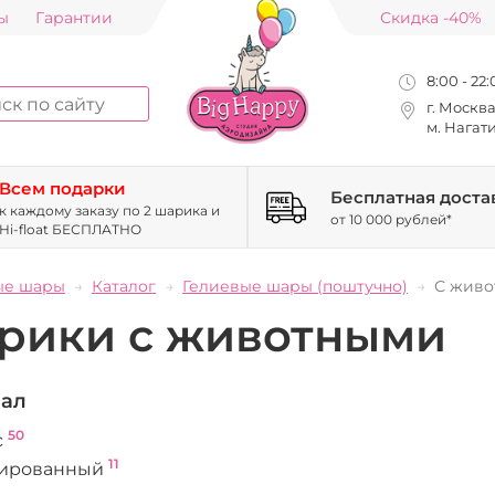
ы
Гарантии
Скидка -40%
8:00 - 22
г. Москв
м. Нагат
Всем подарки
Бесплатная доста
к каждому заказу по 2 шарика и
от 10 000 рублей*
Hi-float БЕСПЛАТНО
ые шары
Каталог
Гелиевые шары (поштучно)
С жив
рики с животными
ал
50
с
11
ированный