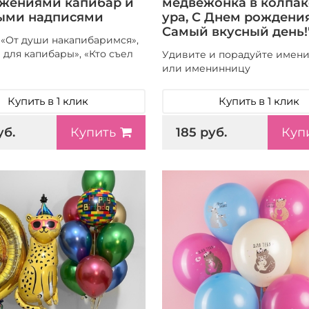
жениями капибар и
медвежонка в колпаке
ыми надписями
ура, С Днем рождения
Самый вкусный день!
 «От души накапибаримся»,
 для капибары», «Кто съел
Удивите и порадуйте имен
или именинницу
Купить в 1 клик
Купить в 1 клик
уб.
185 руб.
Купить
Куп