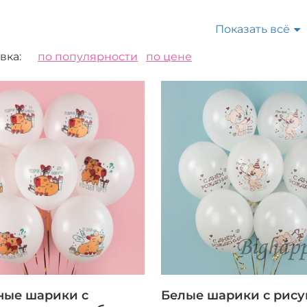
Показать всё
вка:
по популярности
по цене
ные шарики с
Белые шарики с рис