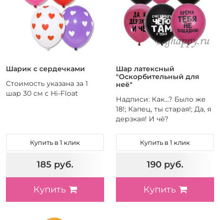
50
День рождения
20
Детский праздник
2
Именины
1
Корпоратив
3
Новый год
Шарик с сердечками
Шар латексный
Предложение руки и
"Оскорбительный для
Стоимость указана за 1
2
неё"
сердца
шар 30 см с Hi-Float
1
Свадьба
Надписи: Как...? Было же
18!; Капец, ты старая!; Да, я
4
Свидание
дерзкая! И чё?
1
Юбилей
1
годик
Купить в 1 клик
Купить в 1 клик
Цвет
Форма
185 руб.
190 руб.
162
Круглый
Купить
Купить