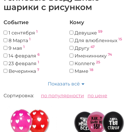
шарики с рисунком
Событие
Кому
1
59
1 сентября
Девушке
1
15
8 Марта
Для влюбленных
1
47
9 мая
Другу
6
74
14 февраля
Имениннику
1
25
23 февраля
Коллеге
7
18
Вечеринка
Маме
10
Выписка из
Молодоженам
Показать всё
2
роддома
27
Мужчине
1
Выпускной
14
Папе
Сортировка:
по популярности
по цене
1
Выставка
51
Подруге
1
Годовщина
92
Ребенку
3
День России
4
Учителю
1
День города
5
Шефу
1
День матери