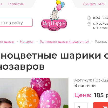
ы
Гарантии
Скидка -40%
8:00 - 22
г. Москв
м. Нагат
ые шары
Каталог
Гелиевые шары (поштучно)
Разноц
зноцветные шарики 
нозавров
Артикул:
1103-32
В наличии
Цена:
185
р