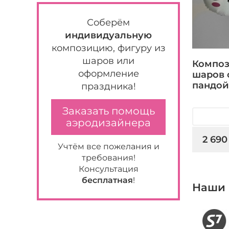
Соберём
индивидуальную
композицию, фигуру из
шаров или
Композ
оформление
шаров 
пандой
праздника!
Заказать помощь
аэродизайнера
2 690
Учтём все пожелания и
требования!
Консультация
бесплатная
!
Наши 