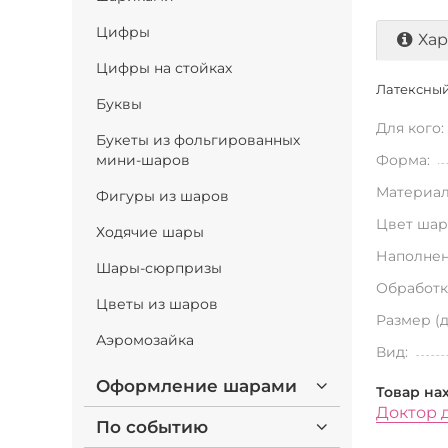
Цифры
Хар
Цифры на стойках
Латексный 
Буквы
Для кого:
Букеты из фольгированных
мини-шаров
Форма:
Материал
Фигуры из шаров
Цвет шар
Ходячие шары
Наполнен
Шары-сюрпризы
Обработк
Цветы из шаров
Размер (
Аэромозайка
Вид:
Оформление шарами
Товар на
Доктор 
По событию