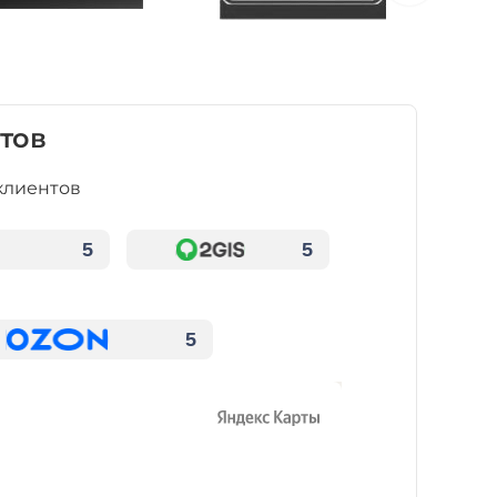
тов
клиентов
5
5
5