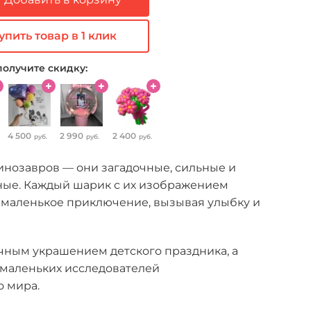
упить товар в 1 клик
получите скидку:
4 500
2 990
2 400
руб.
руб.
руб.
инозавров — они загадочные, сильные и
ные. Каждый шарик с их изображением
 маленькое приключение, вызывая улыбку и
чным украшением детского праздника, а
 маленьких исследователей
о мира.