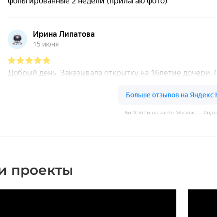
БигХэппи на карте Москвы — Янде
и проекты