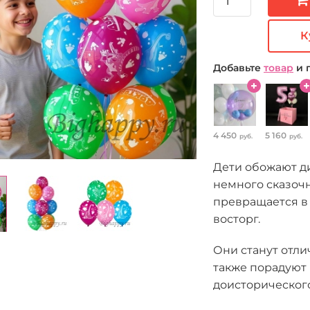
К
Добавьте
товар
и 
4 450
5 160
руб.
руб.
Дети обожают д
немного сказоч
превращается в
восторг.
Они станут отли
также порадуют
доисторическог