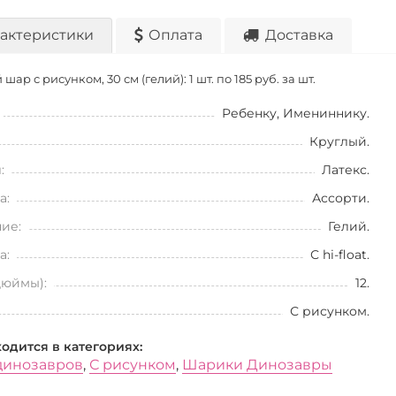
актеристики
Оплата
Доставка
шар с рисунком, 30 см (гелий): 1 шт. по
185 руб. за шт.
Ребенку, Имениннику.
Круглый.
:
Латекс.
а:
Ассорти.
ие:
Гелий.
а:
С hi-float.
дюймы):
12.
С рисунком.
ходится в категориях:
динозавров
,
С рисунком
,
Шарики Динозавры