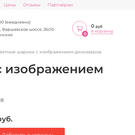
Цены
Отзывы
Партнёрам
:00 (ежедневно)
0
руб
а, Варшавское шоссе, 26с10
в корзину
0
инская
ветные шарики с изображением динозавров
с изображением
28
уб.
Добавить в корзину