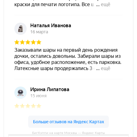
БигХэппи на карте Москвы — Яндекс Карты