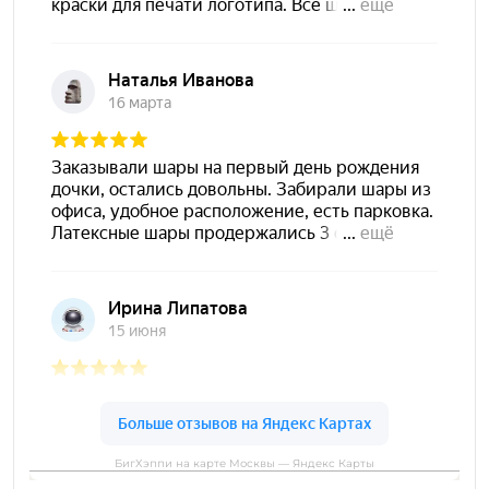
БигХэппи на карте Москвы — Яндекс Карты