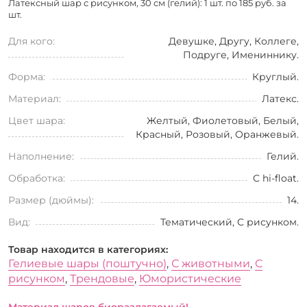
Латексный шар с рисунком, 30 см (гелий): 1 шт. по
185 руб. за
шт.
Для кого:
Девушке, Другу, Коллеге,
Подруге, Имениннику.
Форма:
Круглый.
Материал:
Латекс.
Цвет шара:
Желтый, Фиолетовый, Белый,
Красный, Розовый, Оранжевый.
Наполнение:
Гелий.
Обработка:
С hi-float.
Размер (дюймы):
14.
Вид:
Тематический, С рисунком.
Товар находится в категориях:
Гелиевые шары (поштучно)
,
С животными
,
С
рисунком
,
Трендовые
,
Юмористические
Материал шаров биоразлагаемый!