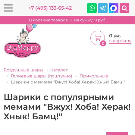
+7 (495) 133-65-42
В корзине товаров:
0
, на сумму:
0
руб.
0
руб
в корзину
0
Воздушные шары
Каталог
Гелиевые шары (поштучно)
Прикольные
Шарики с мемами "Вжух! Хоба! Херак! Хнык! Бамц!"
Шарики с популярными
мемами "Вжух! Хоба! Херак!
Хнык! Бамц!"