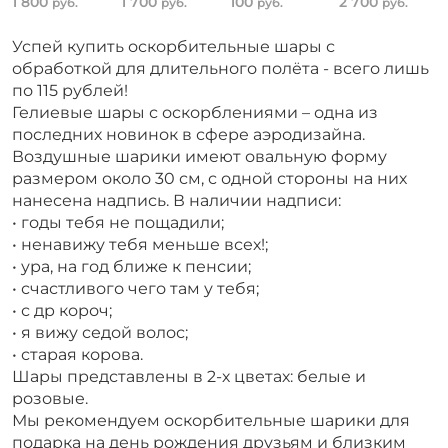
1 800
1 700
100
2 700
руб.
руб.
руб.
руб.
Успей купить оскорбительные шары с
обработкой для длительного полёта - всего лишь
по 115 рублей!
Гелиевые шары с оскорблениями – одна из
последних новинок в сфере аэродизайна.
Воздушные шарики имеют овальную форму
размером около 30 см, с одной стороны на них
нанесена надпись. В наличии надписи:
• годы тебя не пощадили;
• ненавижу тебя меньше всех!;
• ура, на год ближе к пенсии;
• счастливого чего там у тебя;
• с др короч;
• я вижу седой волос;
• старая корова.
Шары представлены в 2-х цветах: белые и
розовые.
Мы рекомендуем оскорбительные шарики для
подарка на день рождения друзьям и близким