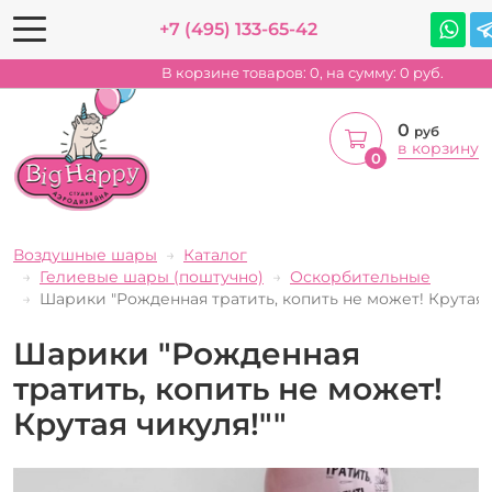
+7 (495) 133-65-42
В корзине товаров:
0
, на сумму:
0
руб.
0
руб
в корзину
0
Воздушные шары
Каталог
Гелиевые шары (поштучно)
Оскорбительные
Шарики "Рожденная тратить, копить не может! Крутая ч
Шарики "Рожденная
тратить, копить не может!
Крутая чикуля!""