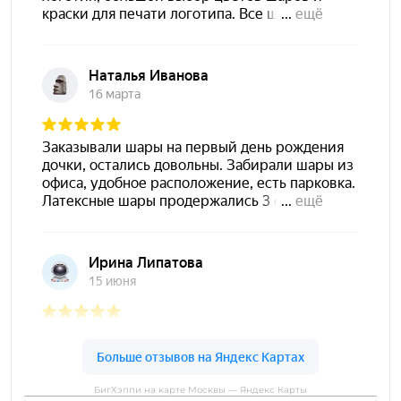
БигХэппи на карте Москвы — Яндекс Карты