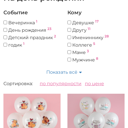
Событие
Кому
1
17
Вечеринка
Девушке
23
11
День рождения
Другу
2
28
Детский праздник
Имениннику
1
5
годик
Коллеге
3
Маме
8
Мужчине
3
Папе
Показать всё
12
Подруге
31
Ребенку
Сортировка:
по популярности
по цене
3
Шефу
Цвет
Форма
46
Круглый