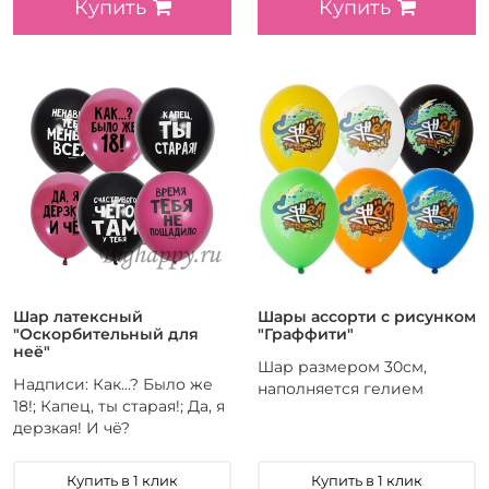
Купить
Купить
Шар латексный
Шары ассорти с рисунком
"Оскорбительный для
"Граффити"
неё"
Шар размером 30см,
Надписи: Как...? Было же
наполняется гелием
18!; Капец, ты старая!; Да, я
дерзкая! И чё?
Купить в 1 клик
Купить в 1 клик