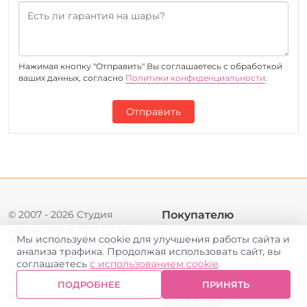
Нажимая кнопку "Отправить" Вы соглашаетесь c обработкой
ваших данных, согласно
Политики конфиденциальности
.
Отправить
© 2007 - 2026 Студия
Покупателю
аэродизайна «БигХэппи».
Скидки
Мы используем cookie для улучшения работы сайта и
Все права защищены.
анализа трафика. Продолжая использовать сайт, вы
Оплата
соглашаетесь
с использованием cookie
.
Доставка
Доставка и оформление
воздушными шарами в
Вопрос-ответ
ПОДРОБНЕЕ
ПРИНЯТЬ
Москве и области
Карта сайта