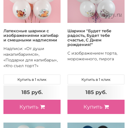
Латексные шарики с
Шарики "Будет тебе
изображениями капибар
радость, Будет тебе
и смешными надписями
счастье, С Днем
рождения!"
Надписи: «От души
С изображением торта,
накапибаримся»,
мороженного, пирога
«Подарки для капибары»,
«Кто съел торт?»
Купить в 1 клик
Купить в 1 клик
185 руб.
185 руб.
Купить
Купить