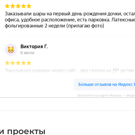
БигХэппи на карте Москвы — Янде
и проекты