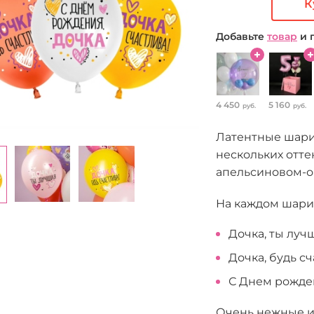
К
Добавьте
товар
и 
4 450
5 160
руб.
руб.
Латентные шарик
нескольких отте
апельсиновом-о
На каждом шарик
Дочка, ты луч
Дочка, будь сч
С Днем рожден
Очень нежные и