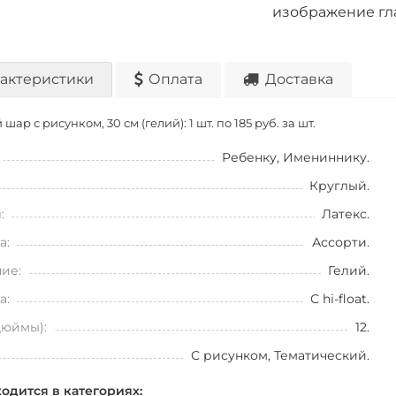
изображение гл
актеристики
Оплата
Доставка
шар с рисунком, 30 см (гелий): 1 шт. по
185 руб. за шт.
Ребенку, Имениннику.
Круглый.
:
Латекс.
а:
Ассорти.
ие:
Гелий.
а:
С hi-float.
дюймы):
12.
С рисунком, Тематический.
ходится в категориях: