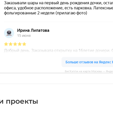
БигХэппи на карте Москвы — Янде
и проекты