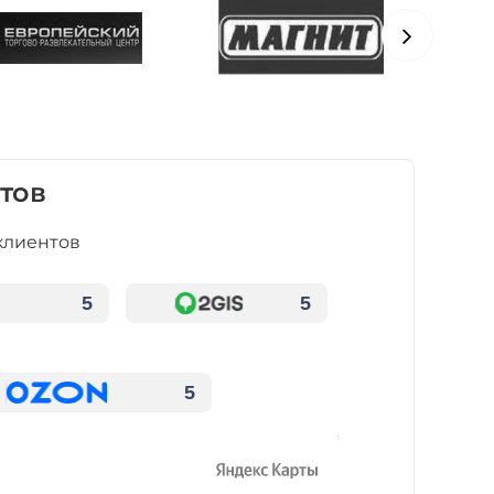
тов
клиентов
5
5
5