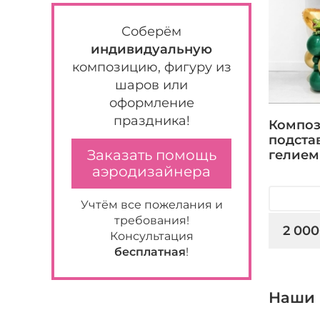
Соберём
индивидуальную
композицию, фигуру из
шаров или
оформление
праздника!
Композ
подста
Заказать помощь
гелием
аэродизайнера
Учтём все пожелания и
требования!
2 000
Консультация
бесплатная
!
Наши 