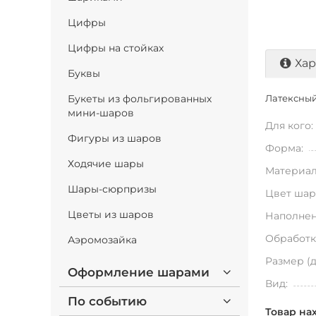
Цифры
Цифры на стойках
Хар
Буквы
Букеты из фольгированных
Латексный 
мини-шаров
Для кого:
Фигуры из шаров
Форма:
Ходячие шары
Материал
Шары-сюрпризы
Цвет шар
Цветы из шаров
Наполнен
Обработк
Аэромозайка
Размер (
Оформление шарами
Вид:
По событию
Товар на