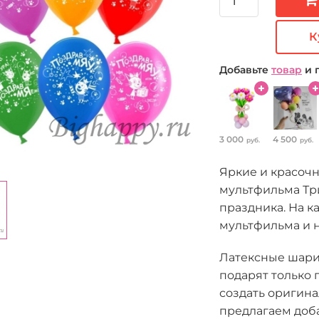
К
Добавьте
товар
и 
3 000
4 500
руб.
руб.
Яркие и красоч
мультфильма Три
праздника. На 
мультфильма и н
Латексные шарик
подарят только 
создать оригин
предлагаем доб