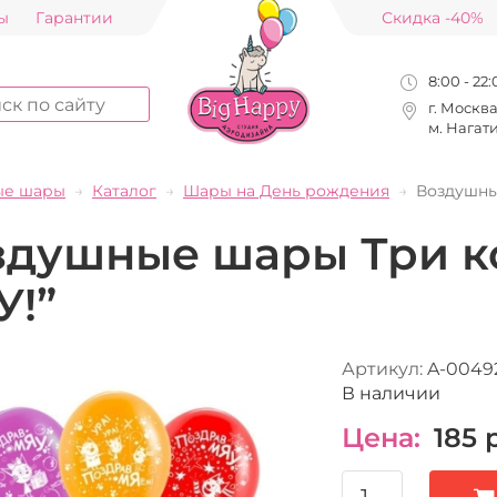
ы
Гарантии
Скидка -40%
8:00 - 22
г. Москв
м. Нагат
ые шары
Каталог
Шары на День рождения
Воздушны
здушные шары Три к
У!”
Артикул:
A-0049
В наличии
Цена:
185
р