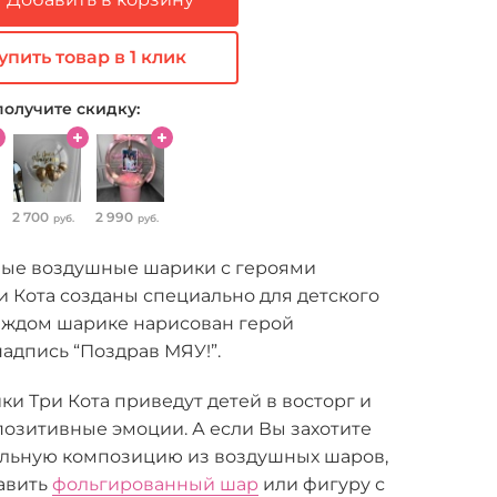
упить товар в 1 клик
получите скидку:
2 700
2 990
руб.
руб.
ные воздушные шарики с героями
 Кота созданы специально для детского
каждом шарике нарисован герой
адпись “Поздрав МЯУ!”.
и Три Кота приведут детей в восторг и
позитивные эмоции. А если Вы захотите
альную композицию из воздушных шаров,
авить
фольгированный шар
или фигуру с