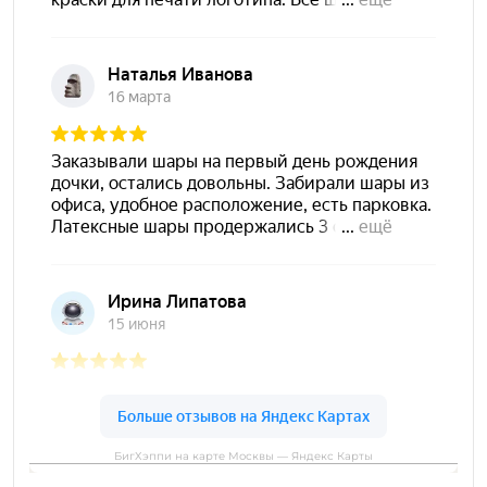
БигХэппи на карте Москвы — Яндекс Карты