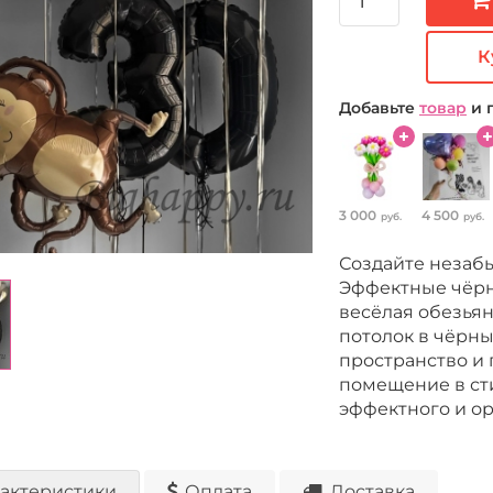
К
Добавьте
товар
и 
3 000
4 500
руб.
руб.
Создайте незаб
Эффектные чёрн
весёлая обезьян
потолок в чёрны
пространство и
помещение в ст
эффектного и о
актеристики
Оплата
Доставка