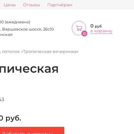
Цены
Отзывы
Партнёрам
:00 (ежедневно)
0
руб
а, Варшавское шоссе, 26с10
в корзину
0
инская
 потолок «Тропическая вечеринка»
пическая
43
0
руб.
Добавить в корзину