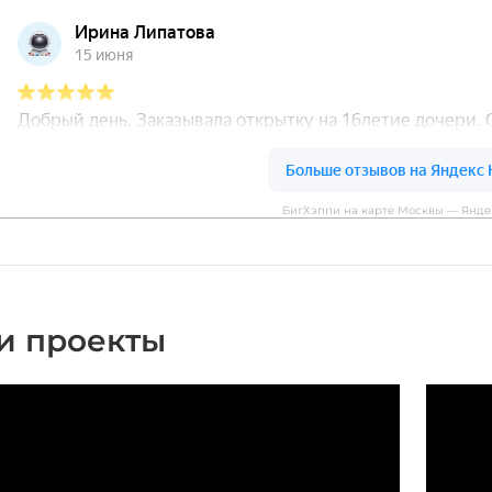
БигХэппи на карте Москвы — Янде
и проекты