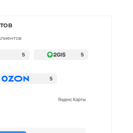
тов
клиентов
5
5
5