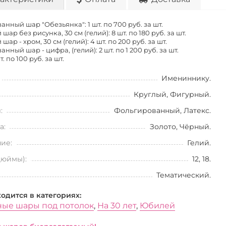
анный шар "Обезьянка": 1 шт. по
700 руб. за шт.
шар без рисунка, 30 см (гелий): 8 шт. по
180 руб. за шт.
шар - хром, 30 см (гелий): 4 шт. по
200 руб. за шт.
нный шар - цифра, (гелий): 2 шт. по
1 200 руб. за шт.
т. по
100 руб. за шт.
Имениннику.
Круглый, Фигурный.
:
Фольгированный, Латекс.
а:
Золото, Чёрный.
ие:
Гелий.
дюймы):
12, 18.
Тематический.
ходится в категориях:
ые шары под потолок
,
На 30 лет
,
Юбилей