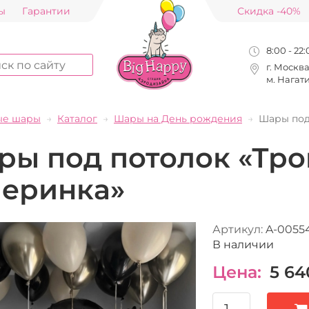
ы
Гарантии
Скидка -40%
8:00 - 22
г. Москв
м. Нагат
ые шары
Каталог
Шары на День рождения
Шары под
ры под потолок «Тро
черинка»
Артикул:
A-0055
В наличии
Цена:
5 64