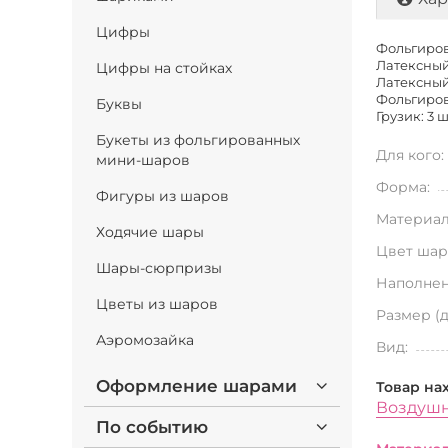
Цифры
Фольгиров
Латексный 
Цифры на стойках
Латексный 
Фольгирова
Буквы
Грузик: 3 ш
Букеты из фольгированных
Для кого:
мини-шаров
Форма:
Фигуры из шаров
Материал
Ходячие шары
Цвет шар
Шары-сюрпризы
Наполнен
Цветы из шаров
Размер (
Аэромозайка
Вид:
Оформление шарами
Товар на
Воздушн
По событию