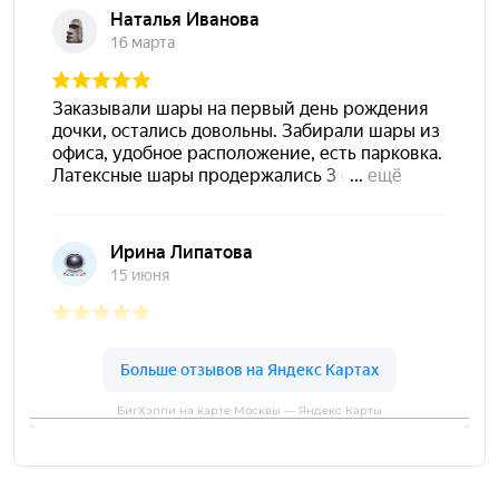
БигХэппи на карте Москвы — Яндекс Карты