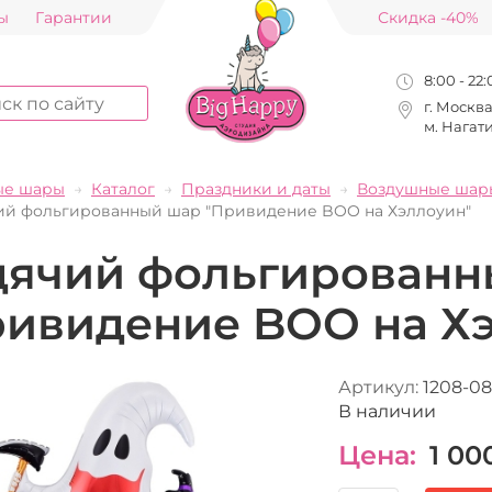
ы
Гарантии
Скидка -40%
8:00 - 22
г. Москв
м. Нагат
ые шары
Каталог
Праздники и даты
Воздушные шары
ий фольгированный шар "Привидение BOO на Хэллоуин"
дячий фольгированн
ривидение BOO на Х
Артикул:
1208-08
В наличии
Цена:
1 00