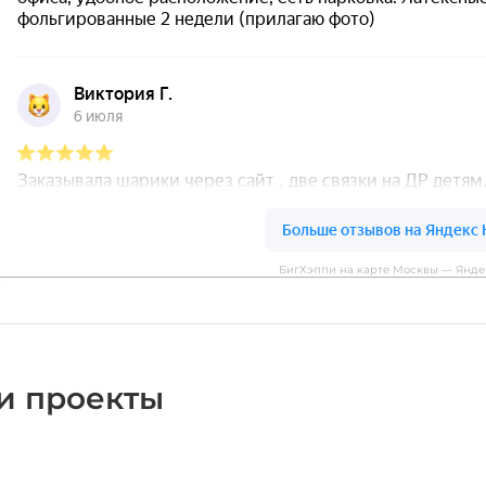
БигХэппи на карте Москвы — Янде
и проекты