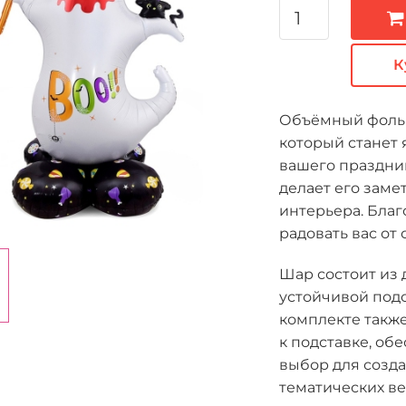
К
Объёмный фоль
который станет
вашего праздник
делает его зам
интерьера. Бла
радовать вас от
Шар состоит из 
устойчивой подс
комплекте также
к подставке, о
выбор для созд
тематических ве