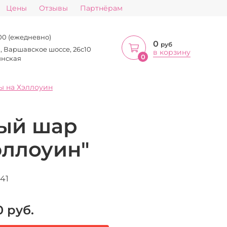
Цены
Отзывы
Партнёрам
:00 (ежедневно)
0
руб
а, Варшавское шоссе, 26с10
в корзину
0
инская
 на Хэллоуин
ый шар
эллоуин"
41
0
руб.