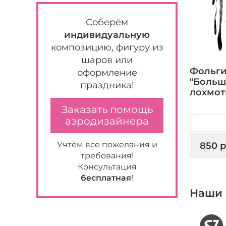
Соберём
индивидуальную
композицию, фигуру из
шаров или
Фольг
оформление
"Больш
праздника!
лохмот
Заказать помощь
аэродизайнера
Учтём все пожелания и
850 р
требования!
Консультация
бесплатная
!
Наши 