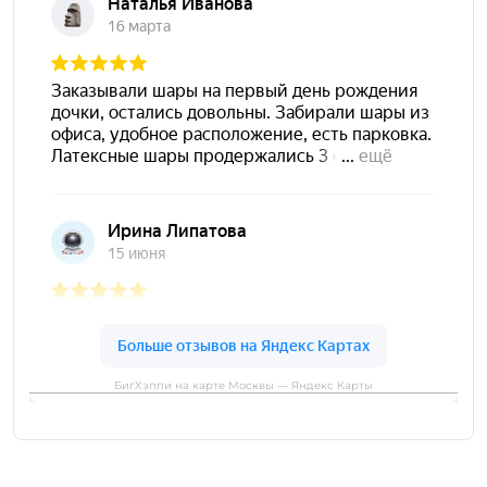
БигХэппи на карте Москвы — Яндекс Карты