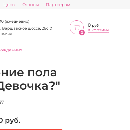
Цены
Отзывы
Партнёрам
:00 (ежедневно)
0
руб
а, Варшавское шоссе, 26с10
в корзину
0
инская
рожденных
ние пола
Девочка?"
37
0
руб.