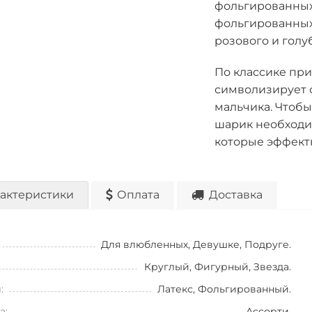
фольгированных 
фольгированных 
розового и голу
По классике при
символизирует 
мальчика. Чтобы
шарик необходим
которые эффектн
актеристики
Оплата
Доставка
Для влюбленных, Девушке, Подруге.
Круглый, Фигурный, Звезда.
:
Латекс, Фольгированный.
а:
Ассорти.