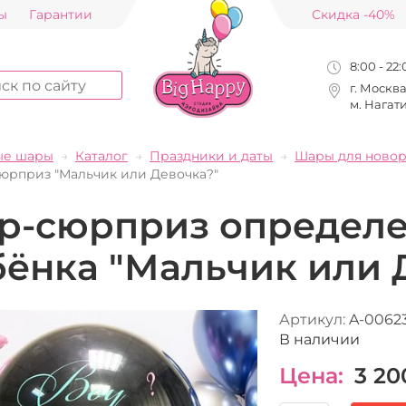
ы
Гарантии
Скидка -40%
8:00 - 22
г. Москв
м. Нагат
ые шары
Каталог
Праздники и даты
Шары для ново
юрприз "Мальчик или Девочка?"
р-сюрприз определе
бёнка "Мальчик или 
Артикул:
A-0062
В наличии
Цена:
3 20