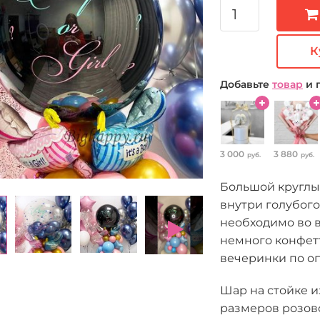
К
Добавьте
товар
и 
3 000
3 880
руб.
руб.
Большой круглы
внутри голубого
необходимо во 
немного конфетт
вечеринки по о
Шар на стойке и
размеров розово