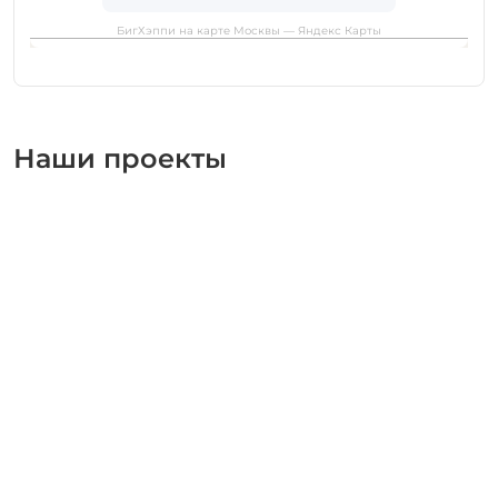
БигХэппи на карте Москвы — Яндекс Карты
Наши проекты