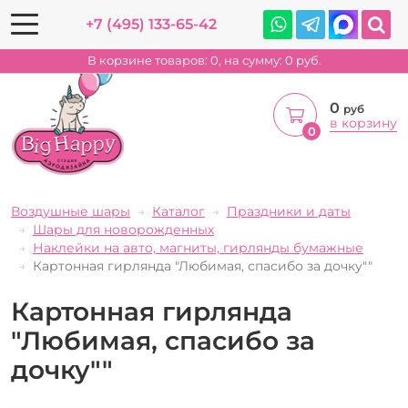
+7 (495) 133-65-42
В корзине товаров:
0
, на сумму:
0
руб.
0
руб
в корзину
0
Воздушные шары
Каталог
Праздники и даты
Шары для новорожденных
Наклейки на авто, магниты, гирлянды бумажные
Картонная гирлянда "Любимая, спасибо за дочку""
Картонная гирлянда
"Любимая, спасибо за
дочку""