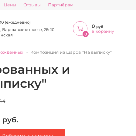
Цены
Отзывы
Партнёрам
:00 (ежедневно)
0
руб
а, Варшавское шоссе, 26с10
в корзину
0
инская
рожденных
Композиция из шаров "На выписку"
рованных и
ыписку"
44
руб.
Добавить в корзину