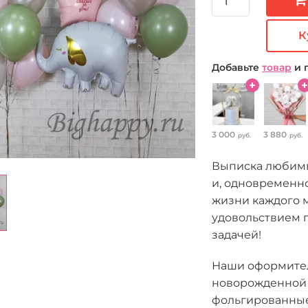
К
Добавьте
товар
и 
3 000
3 880
руб.
руб.
Выписка любимых
и, одновременно
жизни каждого 
удовольствием п
задачей!
Наши оформител
новорожденной 
фольгированные