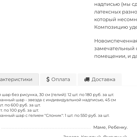
надписью (мы сд
латексных разно
который несомн
Композицию уде
Новоиспеченная
замечательный с
помещении, и да
актеристики
Оплата
Доставка
шар без рисунка, 30 см (гелий): 12 шт. по
180 руб. за шт.
анный шар - звезда с индивидуальной надписью, 45 см
шт. по
600 руб. за шт.
т. по
100 руб. за шт.
анный шар с гелием "Слоник": 1 шт. по
550 руб. за шт.
Маме, Ребенку.