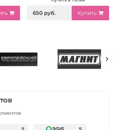
650 руб.
ить
Купить
тов
клиентов
5
5