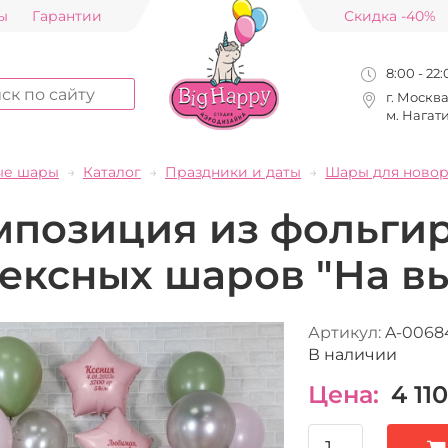
ы
Гарантии
Скидка -40%
8:00 - 22
г. Москв
м. Нагат
ые шары
Каталог
Праздники и даты
Шары для ново
мпозиция из фольги
тексных шаров "На в
Артикул:
A-0068
В наличии
Цена:
4 110