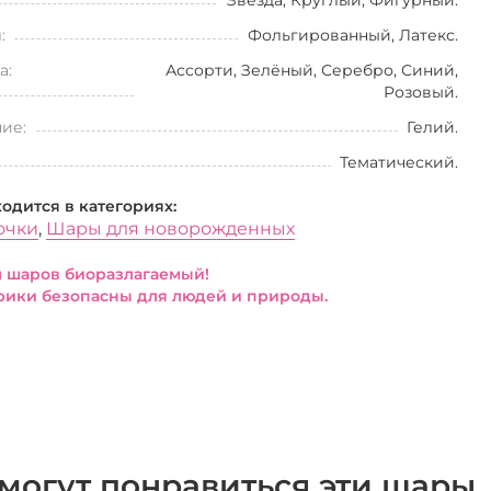
Звезда, Круглый, Фигурный.
:
Фольгированный, Латекс.
а:
Ассорти, Зелёный, Серебро, Синий,
Розовый.
ие:
Гелий.
Тематический.
ходится в категориях:
очки
,
Шары для новорожденных
 шаров биоразлагаемый!
ики безопасны для людей и природы.
могут понравиться эти шары