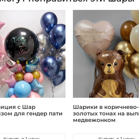
иция с Шар
Шарики в коричнево-
зом для гендер пати
золотых тонах на вып
медвежонком
Купить в 1 клик
Купить в 1 клик