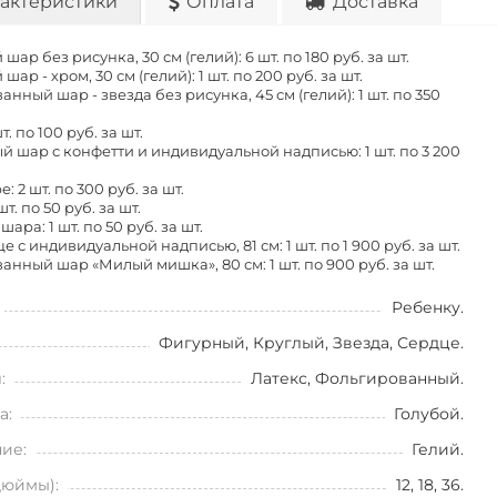
актеристики
Оплата
Доставка
шар без рисунка, 30 см (гелий): 6 шт. по
180 руб. за шт.
шар - хром, 30 см (гелий): 1 шт. по
200 руб. за шт.
нный шар - звезда без рисунка, 45 см (гелий): 1 шт. по
350
шт. по
100 руб. за шт.
й шар с конфетти и индивидуальной надписью: 1 шт. по
3 200
: 2 шт. по
300 руб. за шт.
шт. по
50 руб. за шт.
шара: 1 шт. по
50 руб. за шт.
 с индивидуальной надписью, 81 см: 1 шт. по
1 900 руб. за шт.
анный шар «Милый мишка», 80 см: 1 шт. по
900 руб. за шт.
Ребенку.
Фигурный, Круглый, Звезда, Сердце.
:
Латекс, Фольгированный.
а:
Голубой.
ие:
Гелий.
дюймы):
12, 18, 36.