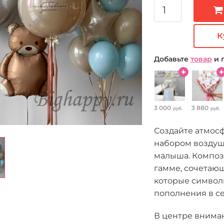
К
Добавьте
товар
и 
3 000
3 880
руб.
руб.
Создайте атмосф
набором возду
малыша. Композ
гамме, сочетающ
которые символ
пополнения в се
В центре внима