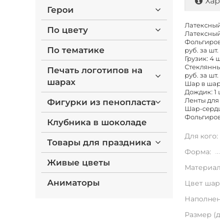
Хар
Герои
Латексный 
По цвету
Латексный 
Фольгирова
По тематике
руб. за шт.
Грузик: 4 
Стеклянны
Печать логотипов на
руб. за шт.
шарах
Шар в шаре
Дождик: 1 
Ленты для 
Фигурки из пенопласта
Шар-сердце
Фольгиров
Клубника в шоколаде
Для кого:
Товары для праздника
Форма:
Живые цветы
Материал
Аниматоры
Цвет шар
Наполнен
Размер (