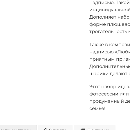
надписью. Тако
индивидуальной
Дополняет набо
форме плюшевог
трогательность 
Также в компози
надписью «Любим
приятным призн
Дополнительные 
шарики делают 
Этот набор идеа
фотосессии или 
продуманный де
семье!