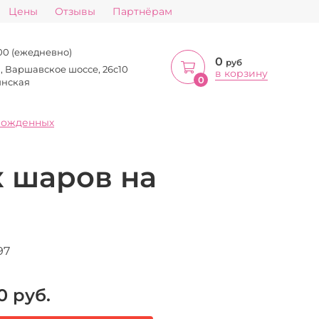
Цены
Отзывы
Партнёрам
:00 (ежедневно)
0
руб
а, Варшавское шоссе, 26с10
в корзину
0
инская
рожденных
 шаров на
97
0
руб.