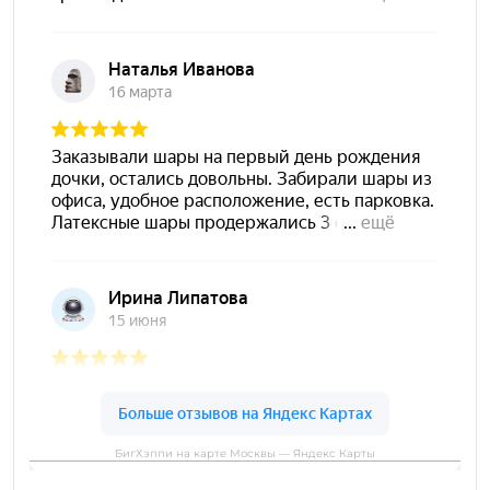
БигХэппи на карте Москвы — Яндекс Карты