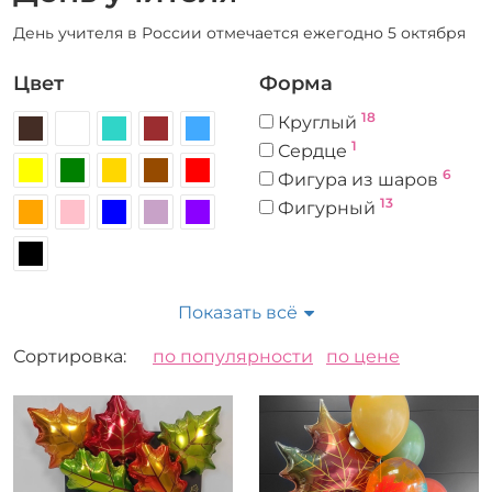
День учителя в России отмечается ежегодно 5 октября
Цвет
Форма
18
Круглый
1
Сердце
6
Фигура из шаров
13
Фигурный
Размер
Материал
Показать всё
10
23
12
Латекс
1
19
Сортировка:
по популярности
по цене
14
Фольгированный
4
6
18
ШДМ
3
24
2
32
2
36