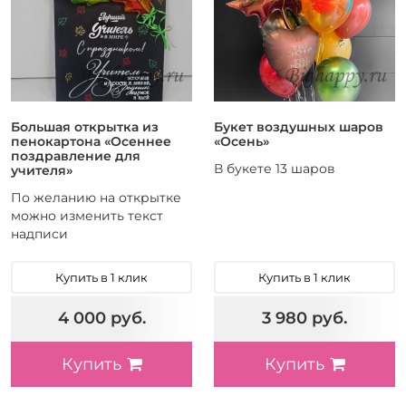
Вид
3
Без рисунка
2
Пастель
1
Прозрачный
1
С конфетти
Большая открытка из
Букет воздушных шаров
13
С рисунком
пенокартона «Осеннее
«Осень»
22
Тематический
поздравление для
В букете 13 шаров
учителя»
1
Хром
По желанию на открытке
можно изменить текст
надписи
Купить в 1 клик
Купить в 1 клик
4 000 руб.
3 980 руб.
Купить
Купить