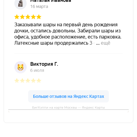
БигХэппи на карте Москвы — Яндекс Карты