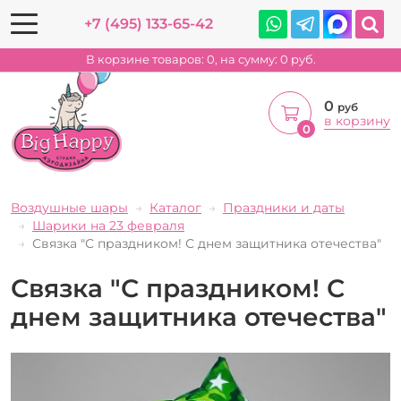
+7 (495) 133-65-42
В корзине товаров:
0
, на сумму:
0
руб.
0
руб
в корзину
0
Воздушные шары
Каталог
Праздники и даты
Шарики на 23 февраля
Связка "С праздником! С днем защитника отечества"
Связка "С праздником! С
днем защитника отечества"