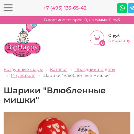
+7 (495) 133-65-42
В корзине товаров:
0
, на сумму:
0
руб.
0
руб
в корзину
0
Воздушные шары
Каталог
Праздники и даты
14 февраля
Шарики "Влюбленные мишки"
Шарики "Влюбленные
мишки"