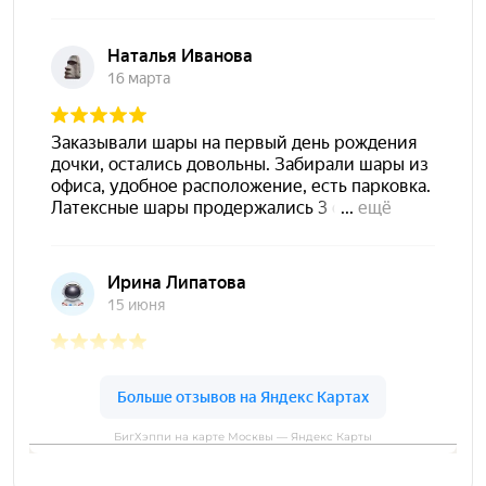
БигХэппи на карте Москвы — Яндекс Карты