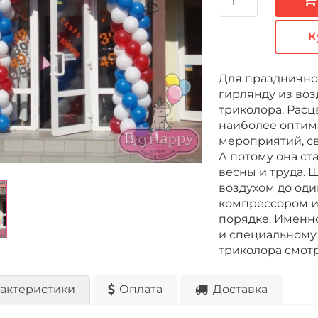
К
Для празднично
гирлянду из воз
триколора. Расц
наиболее оптим
мероприятий, с
А потому она ст
весны и труда.
воздухом до од
компрессором и
порядке. Именн
и специальному 
триколора смотр
актеристики
Оплата
Доставка