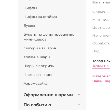
Витая гирл
Цифры
Форма:
Цифры на стойках
Материал
Буквы
Цвет шар
Букеты из фольгированных
Наполнен
мини-шаров
Обработк
Фигуры из шаров
Вид:
Ходячие шары
Товар на
Шары-сюрпризы
Арки из
Цветы из шаров
Материал
Наши шар
Аэромозайка
Оформление шарами
По событию