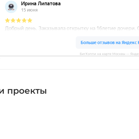
БигХэппи на карте Москвы — Янде
и проекты