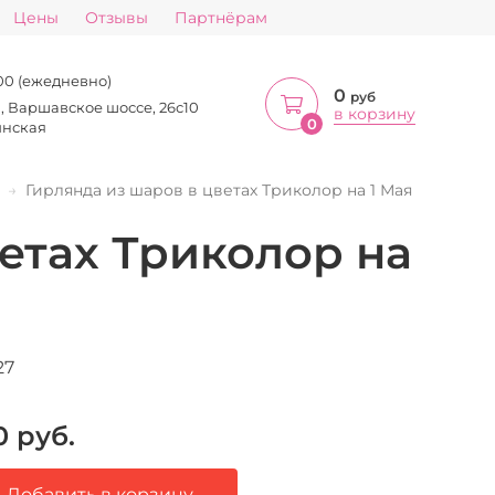
Цены
Отзывы
Партнёрам
:00 (ежедневно)
0
руб
а, Варшавское шоссе, 26с10
в корзину
0
инская
Гирлянда из шаров в цветах Триколор на 1 Мая
етах Триколор на
27
0
руб.
Добавить в корзину