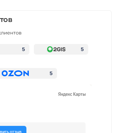
тов
клиентов
5
5
5