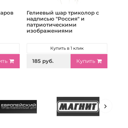
шаров
Гелиевый шар триколор c
надписью "Россия" и
патриотическими
изображениями
Купить в 1 клик
185 руб.
ить
Купить