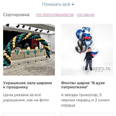
2
4
18
Фольгированный
Показать всё
1
ШДМ
Вид
Сортировка:
по популярности
по цене
1
Без рисунка
2
С рисунком
14
Тематический
Украшение зала шарами
Фонтан шаров "В духе
к празднику
патриотизма"
Цена указана за всё
4 звезды триколор, 5
украшение, как на фото
черных сердец и 2 синих
сердца