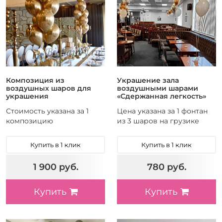
3
открытие
Форма
102
Звезда
460
Круглый
82
Сердце
71
Фигура из шаров
Композиция из
Украшение зала
334
воздушных шаров для
воздушными шарами
Фигурный
украшения
«Сдержанная легкость»
Стоимость указана за 1
Цена указана за 1 фонтан
композицию
из 3 шаров на грузике
Купить в 1 клик
Купить в 1 клик
1 900 руб.
780 руб.
Купить
Купить