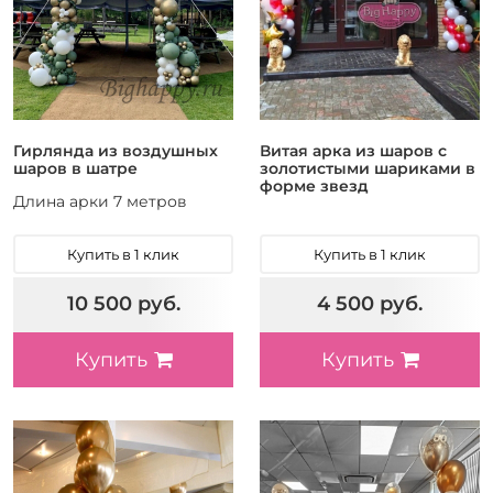
3
На год
13
На годик
24
Новый год
4
Определение пола
4
Открытие магазина
4
Гирлянда из воздушных
Витая арка из шаров с
Последний звонок
шаров в шатре
золотистыми шариками в
4
Презентация
форме звезд
Длина арки 7 метров
8
Рождество
32
Свадьба
Купить в 1 клик
Купить в 1 клик
5
Свидание
Смена девичьей
10 500 руб.
4 500 руб.
1
фамилии
Спортивное
Купить
Купить
1
мероприятие
Спортивный
2
праздник
64
Юбилей
6
гендер-пати