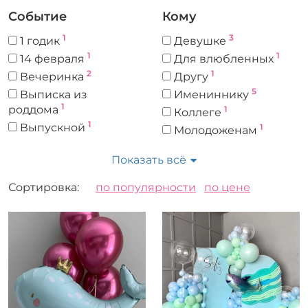
Событие
Кому
1
3
1 годик
Девушке
1
1
14 февраля
Для влюбленных
2
1
Вечеринка
Другу
5
Выписка из
Имениннику
1
роддома
1
Коллеге
1
Выпускной
1
Молодоженам
Выпускной в детском
2
Мужчине
4
Показать всё
саду
17
Ребенку
13
День рождения
Сортировка:
по популярности
по цене
12
Детский праздник
1
Корпоратив
Цвет
Форма
7
Круглый
12
Фигурный