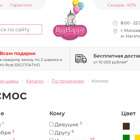
ы
Гарантии
Скидка -40%
8:00 - 22
г. Москв
м. Нагат
Всем подарки
Бесплатная доста
к каждому заказу по 2 шарика и
от 10 000 рублей*
Hi-float БЕСПЛАТНО
ые шары
Каталог
По тематикам
Космос
смос
ие
Кому
Цвет
1
3
к
Девушке
2
6
ября
Другу
1
27