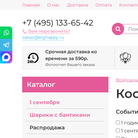
Главная
О нас
Доставка
Оплата
Контакт
+7 (495) 133-65-42
Вам перезвонить?
zakaz@bighappy.ru
Срочная доставка ко
времени за 590р.
Фотоотчет Вашего заказа
Воздушн
Каталог
Ко
1 сентября
Событ
Шарики с бантиками
1 годи
Распродажа
1 сент