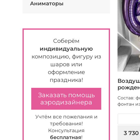
Аниматоры
Соберём
индивидуальную
композицию, фигуру из
шаров или
оформление
праздника!
Воздуш
рожден
Заказать помощь
Состав: 
аэродизайнера
фонтан и
Учтём все пожелания и
требования!
Консультация
3 730
бесплатная
!