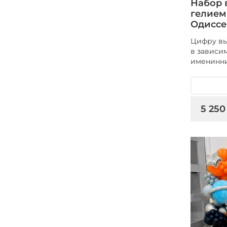
Набор 
гелием
Одиссе
Цифру вы
в зависим
именинн
5 250