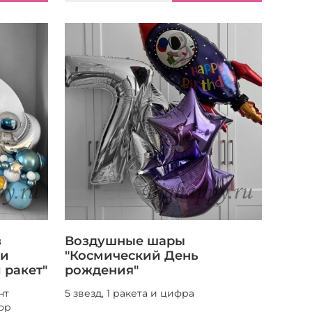
в
Воздушные шары
ки
"Космический День
 ракет"
рождения"
нт
5 звезд, 1 ракета и цифра
ор