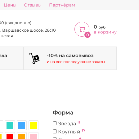
Цены
Отзывы
Партнёрам
:00 (ежедневно)
0
руб
а, Варшавское шоссе, 26с10
в корзину
0
инская
вка
-10% на самовывоз
и на все последующие заказы
Форма
11
Звезда
17
Круглый
4