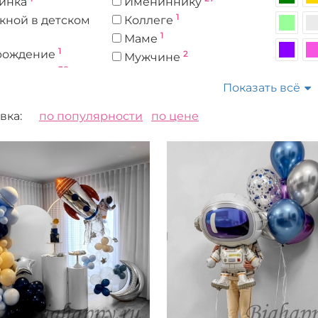
инка
Имениннику
1
кной в детском
Коллеге
1
Маме
1
рождение
2
Мужчине
38
рождения
1
Папе
Показать всё
22
ий праздник
4
Подруге
1
ей
38
Ребенку
вка:
по популярности
по цене
3
Учителю
1
Шефу