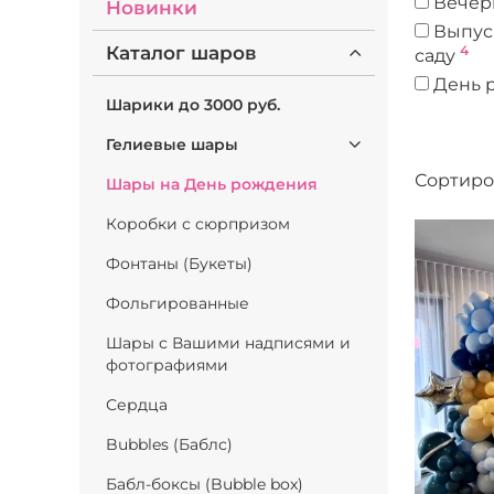
Вечер
Новинки
Выпус
Каталог шаров
4
саду
День 
Шарики до 3000 руб.
День 
Детск
Гелиевые шары
Юбил
Сортиро
Шары на День рождения
Коробки с сюрпризом
Фонтаны (Букеты)
Фольгированные
Шары с Вашими надписями и
фотографиями
Сердца
Bubbles (Баблс)
Бабл-боксы (Bubble box)