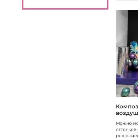
Композ
воздуш
Можно ис
оттенков
решением