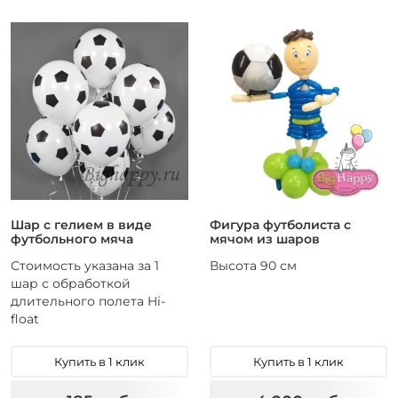
9
Круглый
1
Сердце
3
Фигура из шаров
4
Фигурный
Шар с гелием в виде
Фигура футболиста с
футбольного мяча
мячом из шаров
Стоимость указана за 1
Высота 90 см
шар с обработкой
длительного полета Hi-
float
Купить в 1 клик
Купить в 1 клик