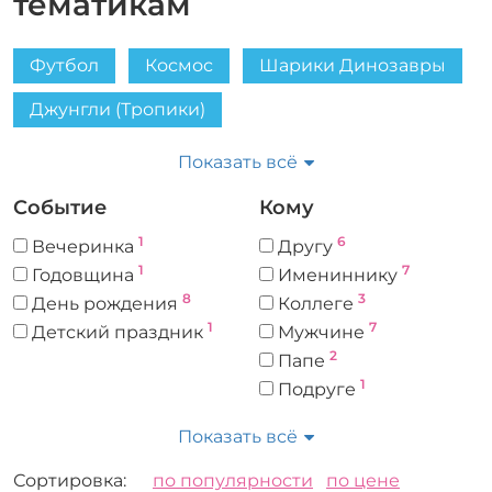
тематикам
Футбол
Космос
Шарики Динозавры
Джунгли (Тропики)
Girls - Шары для девочек и девушек
Море
Показать всё
Шарики Фрукты
Шарики Машины
Событие
Кому
Деньги
Казино, карты, покер
Феи
1
6
Вечеринка
Другу
1
7
Годовщина
Имениннику
Русский стиль
8
3
День рождения
Коллеге
1
7
Детский праздник
Мужчине
2
Папе
1
Подруге
9
Ребенку
Показать всё
Цвет
Форма
6
Сортировка:
по популярности
по цене
Звезда