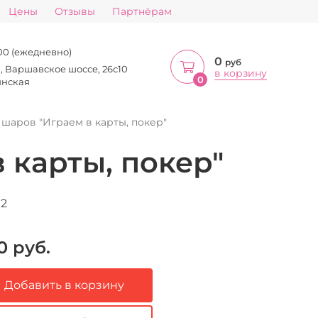
Цены
Отзывы
Партнёрам
:00 (ежедневно)
0
руб
а, Варшавское шоссе, 26с10
в корзину
0
инская
 шаров "Играем в карты, покер"
 карты, покер"
12
0
руб.
Добавить в корзину