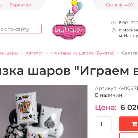
ы
Гарантии
Скидка -40%
8:00 - 22
г. Москв
м. Нагат
ые шары
Каталог
Фонтаны из шаров (Букеты)
Связка
зка шаров "Играем в
Артикул:
A-0097
В наличии
Цена:
6 02