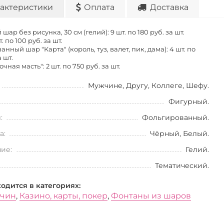
актеристики
Оплата
Доставка
шар без рисунка, 30 см (гелий): 9 шт. по
180 руб. за шт.
т. по
100 руб. за шт.
нный шар "Карта" (король, туз, валет, пик, дама): 4 шт. по
 шт.
чная масть": 2 шт. по
750 руб. за шт.
Мужчине, Другу, Коллеге, Шефу.
Фигурный.
:
Фольгированный.
а:
Чёрный, Белый.
ие:
Гелий.
Тематический.
ходится в категориях:
жчин
,
Казино, карты, покер
,
Фонтаны из шаров