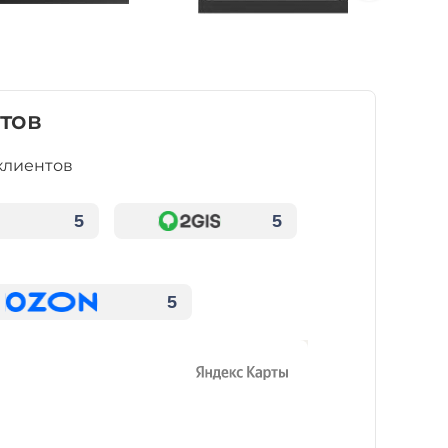
тов
клиентов
5
5
5