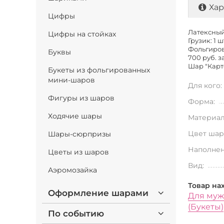
Хар
Цифры
Латексный 
Цифры на стойках
Грузик: 1 ш
Фольгирова
Буквы
700 руб. за
Шар "Карто
Букеты из фольгированных
мини-шаров
Для кого:
Фигуры из шаров
Форма:
Ходячие шары
Материал
Цвет шар
Шары-сюрпризы
Наполнен
Цветы из шаров
Вид:
Аэромозайка
Товар на
Оформление шарами
Для му
(Букеты)
По событию