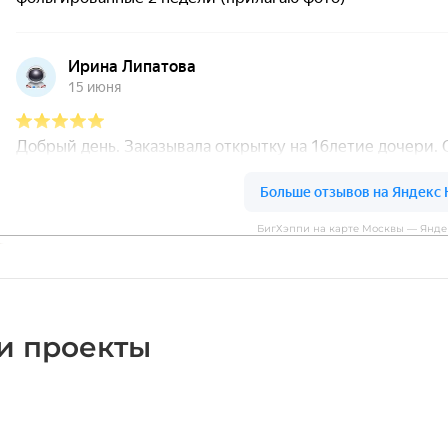
БигХэппи на карте Москвы — Янде
и проекты