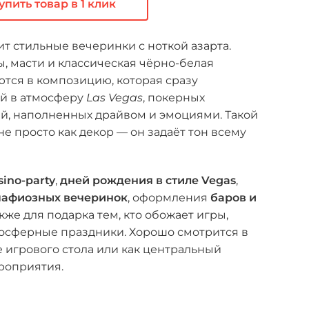
упить товар в 1 клик
бит стильные вечеринки с ноткой азарта.
, масти и классическая чёрно-белая
тся в композицию, которая сразу
ей в атмосферу
Las Vegas
, покерных
ей, наполненных драйвом и эмоциями. Такой
не просто как декор — он задаёт тон всему
sino-party
,
дней рождения в стиле Vegas
,
афиозных вечеринок
, оформления
баров и
также для подарка тем, кто обожает игры,
мосферные праздники. Хорошо смотрится в
е игрового стола или как центральный
роприятия.