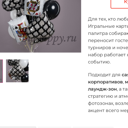
К
Для тех, кто лю
Игральные карты
палитра собираю
переносит гост
турниров и ноч
набор работает 
событию.
Подходит для
ca
корпоративов
,
м
лаундж-зон
, а 
стратегию и ат
фотозонах, возл
акцент всего ме