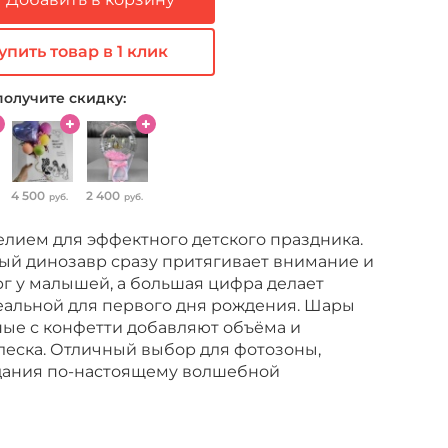
упить товар в 1 клик
получите скидку:
4 500
2 400
руб.
руб.
елием для эффектного детского праздника.
ый динозавр сразу притягивает внимание и
г у малышей, а большая цифра делает
альной для первого дня рождения. Шары
ные с конфетти добавляют объёма и
леска. Отличный выбор для фотозоны,
дания по-настоящему волшебной