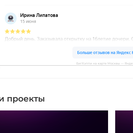
БигХэппи на карте Москвы — Янде
и проекты