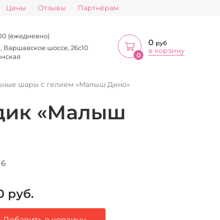
Цены
Отзывы
Партнёрам
:00 (ежедневно)
0
руб
а, Варшавское шоссе, 26с10
в корзину
0
инская
шные шары с гелием «Малыш Дино»
дик «Малыш
16
0
руб.
Добавить в корзину