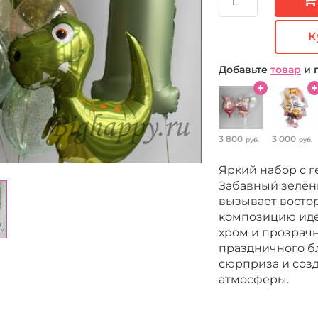
К
Добавьте
товар
и 
3 800
3 000
руб.
руб.
Яркий набор с г
Забавный зелён
вызывает востор
композицию иде
хром и прозрач
праздничного б
сюрприза и соз
атмосферы.