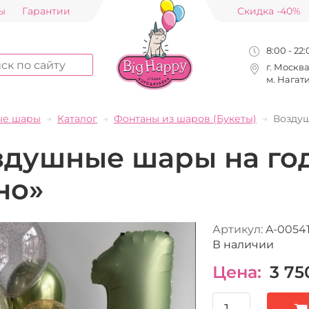
ы
Гарантии
Скидка -40%
8:00 - 22
г. Москв
м. Нагат
ые шары
Каталог
Фонтаны из шаров (Букеты)
Возду
здушные шары на го
но»
Артикул:
A-0054
В наличии
Цена:
3 75