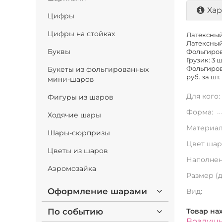
Хар
Цифры
Цифры на стойках
Латексный 
Латексный 
Буквы
Фольгирова
Грузик: 3 ш
Букеты из фольгированных
Фольгирова
руб. за шт.
мини-шаров
Для кого:
Фигуры из шаров
Форма:
Ходячие шары
Материал
Шары-сюрпризы
Цвет шар
Цветы из шаров
Наполнен
Аэромозайка
Размер (
Оформление шарами
Вид:
По событию
Товар на
Воздушн