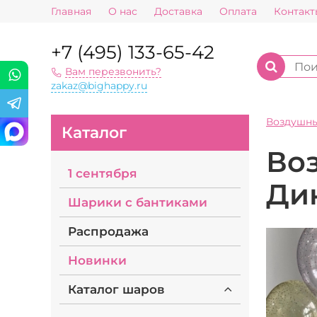
Главная
О нас
Доставка
Оплата
Контакт
+7 (495) 133-65-42
Вам перезвонить?
zakaz@bighappy.ru
Воздушн
Каталог
Во
1 сентября
Ди
Шарики с бантиками
Распродажа
Новинки
Каталог шаров