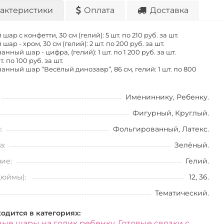
актеристики
Оплата
Доставка
шар с конфетти, 30 см (гелий): 5 шт. по
210 руб. за шт.
шар - хром, 30 см (гелий): 2 шт. по
200 руб. за шт.
нный шар - цифра, (гелий): 1 шт. по
1 200 руб. за шт.
т. по
100 руб. за шт.
нный шар “Весёлый динозавр”, 86 см, гелий: 1 шт. по
800
Имениннику, Ребенку.
Фигурный, Круглый.
:
Фольгированный, Латекс.
а:
Зелёный.
ие:
Гелий.
дюймы):
12, 36.
Тематический.
ходится в категориях:
ые шары на годик ребенку
,
Готовые связки с