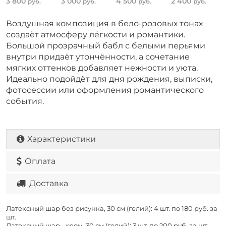
3 800
3 000
4 500
2 400
руб.
руб.
руб.
руб.
Воздушная композиция в бело-розовых тонах
создаёт атмосферу лёгкости и романтики.
Большой прозрачный бабл с белыми перьями
внутри придаёт утончённости, а сочетание
мягких оттенков добавляет нежности и уюта.
Идеально подойдёт для дня рождения, выписки,
фотосессии или оформления романтического
события.
Характеристики
Оплата
Доставка
Латексный шар без рисунка, 30 см (гелий): 4 шт. по
180 руб. за
шт.
Латексный шар - хром, 30 см (гелий): 3 шт. по
200 руб. за шт.