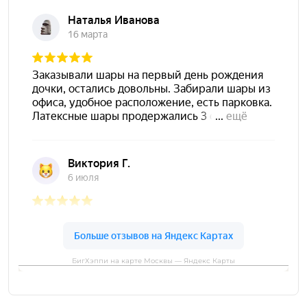
БигХэппи на карте Москвы — Яндекс Карты