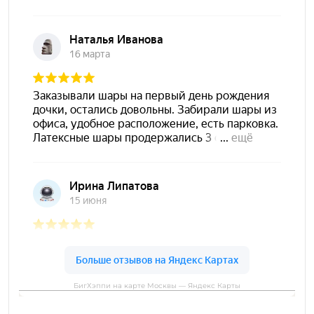
БигХэппи на карте Москвы — Яндекс Карты