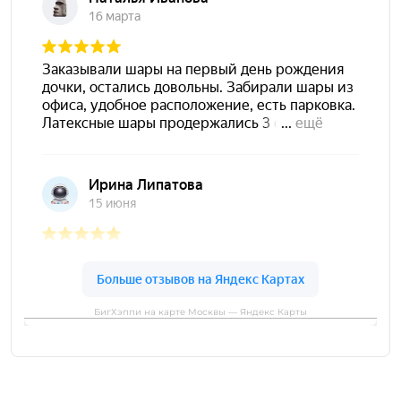
БигХэппи на карте Москвы — Яндекс Карты