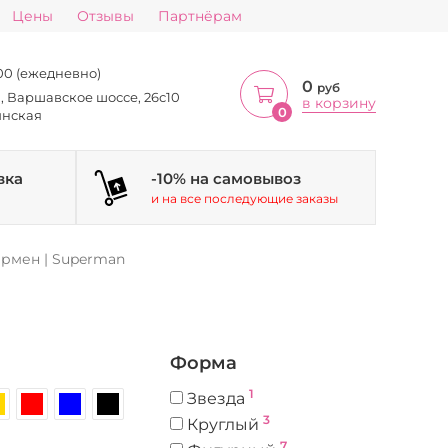
Цены
Отзывы
Партнёрам
:00 (ежедневно)
0
руб
а, Варшавское шоссе, 26с10
в корзину
0
инская
вка
-10% на самовывоз
и на все последующие заказы
рмен | Superman
Форма
1
Звезда
3
Круглый
7