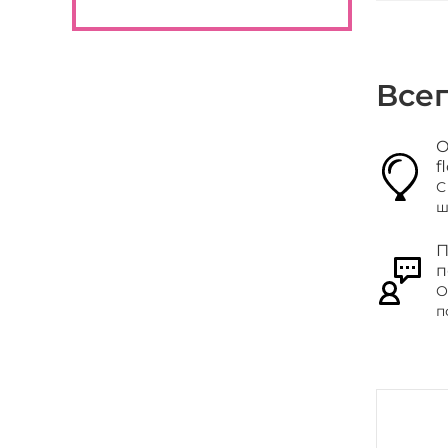
Все
О
f
С
ш
П
п
О
п