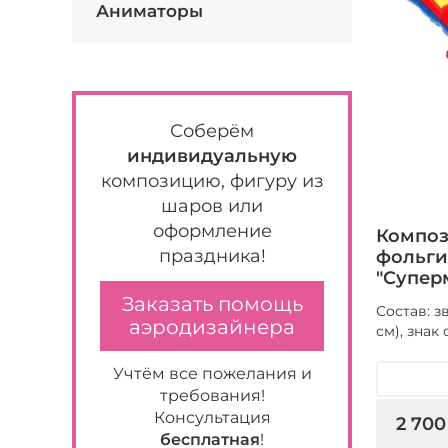
Аниматоры
Соберём
индивидуальную
композицию, фигуру из
шаров или
оформление
Композ
праздника!
фольги
"Супер
Заказать помощь
Состав: з
аэродизайнера
см), знак
Учтём все пожелания и
требования!
Консультация
2 700
бесплатная
!