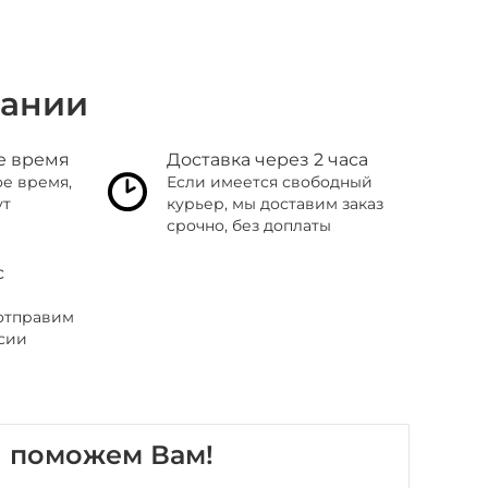
пании
е время
Доставка через 2 часа
ое время,
Если имеется свободный
ут
курьер, мы доставим заказ
срочно, без доплаты
с
отправим
асии
ы поможем Вам!