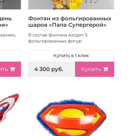
день
Фонтан из фольгированных
ои»
шаров «Папа Супергерой»
пермен,
В состав фонтана входит 5
фольгированных фигур
Купить в 1 клик
4 300 руб.
ить
Купить