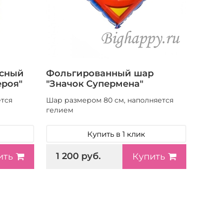
асный
Фольгированный шар
ероя"
"Значок Супермена"
ется
Шар размером 80 см, наполняется
гелием
Купить в 1 клик
1 200 руб.
ить
Купить