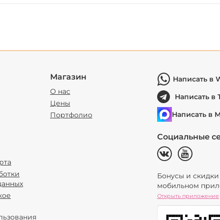
Магазин
Написать в 
О нас
Написать в 
Цены
Написать в 
Портфолио
Социальные се
рта
ботки
Бонусы и скидки
данных
мобильном прил
кое
Открыть приложение
льзования