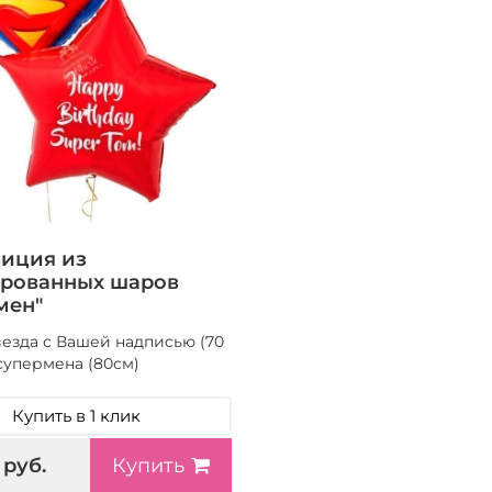
иция из
рованных шаров
мен"
везда с Вашей надписью (70
 супермена (80см)
Купить в 1 клик
 руб.
Купить