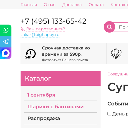
Главная
О нас
Доставка
Оплата
Контакт
+7 (495) 133-65-42
Вам перезвонить?
zakaz@bighappy.ru
Срочная доставка ко
времени за 590р.
Фотоотчет Вашего заказа
Воздушн
Каталог
Су
1 сентября
Событ
Шарики с бантиками
День 
Распродажа