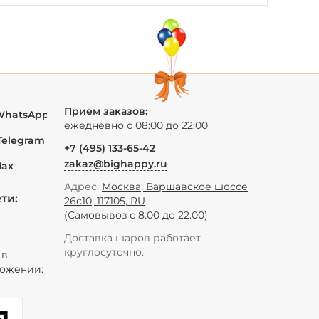
Приём заказов:
WhatsApp
ежедневно с 08:00 до 22:00
Telegram
+7 (495) 133-65-42
zakaz@bighappy.ru
Max
Адрес:
Москва
,
Варшавское шоссе
ти:
26с10
,
117105
,
RU
(Самовывоз с 8.00 до 22.00)
Доставка шаров работает
круглосуточно.
 в
ожении: