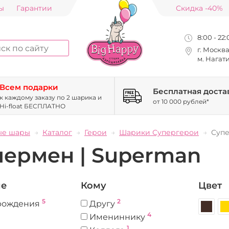
ы
Гарантии
Скидка -40%
8:00 - 22
г. Москв
м. Нагат
Всем подарки
Бесплатная доста
к каждому заказу по 2 шарика и
от 10 000 рублей*
Hi-float БЕСПЛАТНО
ые шары
Каталог
Герои
Шарики Супергерои
Супе
пермен | Superman
ие
Кому
Цвет
5
2
рождения
Другу
4
Имениннику
1