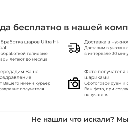
гда бесплатно в нашей ком
бработка шаров Ultra Hi-
Доставка в нужно
loat
Доставим в указанн
 обработкой гелиевые
в интервале 30 мин
ары летают до месяца
ередадим Ваше
Фото получателя 
оздравление
шариками
т Вашего имени курьер
Сфотографируем и 
оздравит получателя
Вам фото, при согл
получателя
Не нашли что искали? М