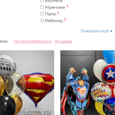
Коллеге
3
Мужчине
3
Папе
5
Ребенку
Показать всё
вка:
по популярности
по цене