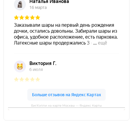
БигХэппи на карте Москвы — Яндекс Карты