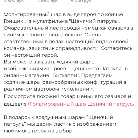
3 500
2 880
5 000
руб.
руб.
руб.
Фольгированный шар в виде героя по кличке
Гонщик и з мультфильма "Щенячий патруль".
Очаровательный пёс породы немецкая овчарка в
синем костюме полицейского. Очень
ответственный в делах, настоящий лидер своей
команды, защитник справедливости. Согласитесь,
он настоящий герой.
Вы можете заказать ходячий шар с
изображениями героев "Щенячьего Патруля" в
онлайн-магазине "Бигхэппи". Предлагаем
ходячие шары разнообразных конфигураций в
различном цветовом исполнении.
Посмотрите похожий товар меньшего размера и
дешевле
Фольгированный шар Щенячий патруль
В подарок к воздушным шарам “Щенячий
патруль” мы дарим ластик с изображением
любимого героя на выбор.