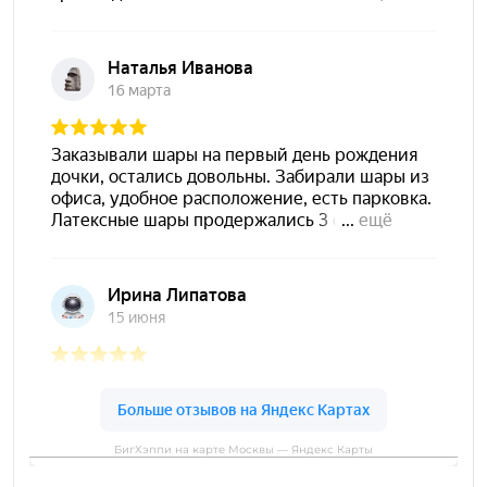
БигХэппи на карте Москвы — Яндекс Карты