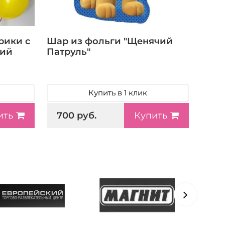
рики с
Шар из фольги "Щенячий
чий
Патруль"
Купить в 1 клик
700 руб.
ить
Купить