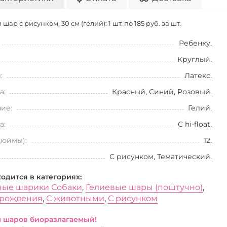
шар с рисунком, 30 см (гелий): 1 шт. по
185 руб. за шт.
Ребенку.
Круглый.
:
Латекс.
а:
Красный, Синий, Розовый.
ие:
Гелий.
а:
С hi-float.
дюймы):
12.
С рисунком, Тематический.
ходится в категориях:
ые шарики Собаки
,
Гелиевые шары (поштучно)
,
 рождения
,
С животными
,
С рисунком
 шаров биоразлагаемый!