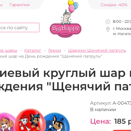
ы
Гарантии
Скидка -40%
8:00 - 22
г. Москв
м. Нагат
ые шары
Каталог
Герои
Шарики Щенячий патруль
вый шар на День рождения "Щенячий патруль"
лиевый круглый шар 
ждения "Щенячий па
Артикул:
A-0047
В наличии
Цена:
185
р