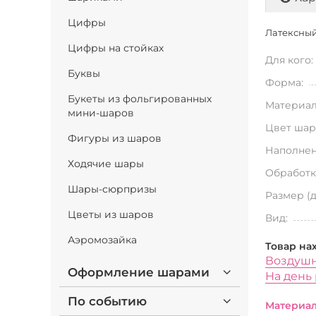
Цифры
Латексный 
Цифры на стойках
Для кого:
Буквы
Форма:
Букеты из фольгированных
Материал
мини-шаров
Цвет шар
Фигуры из шаров
Наполнен
Ходячие шары
Обработк
Шары-сюрпризы
Размер (
Цветы из шаров
Вид:
Аэромозайка
Товар на
Воздушн
Оформление шарами
На день
По событию
Материал