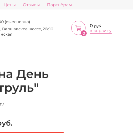
Цены
Отзывы
Партнёрам
:00 (ежедневно)
0
руб
а, Варшавское шоссе, 26с10
в корзину
0
инская
на День
труль"
32
уб.