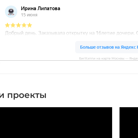
БигХэппи на карте Москвы — Янде
и проекты