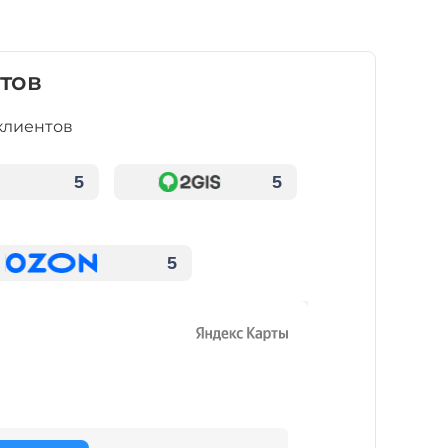
тов
клиентов
5
5
5