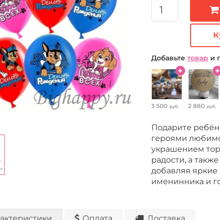
К
Добавьте
товар
и 
3 500
2 880
руб.
руб.
Подарите ребён
героями любимо
украшением торж
радости, а такж
добавляя яркие
именинника и го
актеристики
Оплата
Доставка