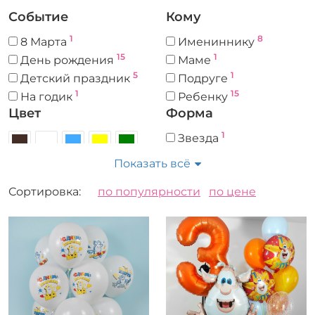
Событие
Кому
1
8
8 Марта
Имениннику
15
1
День рождения
Маме
5
1
Детский праздник
Подруге
1
15
На годик
Ребенку
Цвет
Форма
1
Звезда
12
Круглый
Показать всё
1
Сердце
2
Сортировка:
по популярности
по цене
Фигура из шаров
8
Фигурный