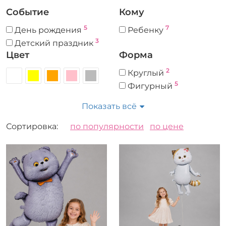
Событие
Кому
5
7
День рождения
Ребенку
3
Детский праздник
Цвет
Форма
2
Круглый
5
Фигурный
Показать всё
Сортировка:
по популярности
по цене