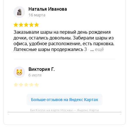
БигХэппи на карте Москвы — Яндекс Карты