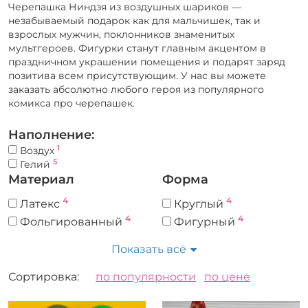
Черепашка Ниндзя из воздушных шариков —
незабываемый подарок как для мальчишек, так и
взрослых мужчин, поклонников знаменитых
мультгероев. Фигурки станут главным акцентом в
праздничном украшении помещения и подарят заряд
позитива всем присутствующим. У нас вы можете
заказать абсолютно любого героя из популярного
комикса про черепашек.
Наполнение:
1
Воздух
5
Гелий
Материал
Форма
4
4
Латекс
Круглый
4
4
Фольгированный
Фигурный
Показать всё
Сортировка:
по популярности
по цене