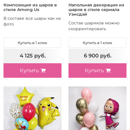
Hello Kitty
Композиция из шаров в
Напольная декорация из
стиле Among Us
шаров в стиле сериала
Уэнсдэй
Фольгированные шары Куклы LOL
В составе все шары как на
Состав шариков можно
фото
Корпорация монстров шары
скорректировать
Хагги Вагги (Зубастики)
Леди Баг
Купить в 1 клик
Купить в 1 клик
Wednesday (Уэнсдей)
Чебурашка
4 125 руб.
6 900 руб.
Among us (Амонс Ас)
Купить
Купить
Шары Синий трактор
Шары Король Лев
Шары Буба
Шарики Феи
Шары Пикачу
Губка Боб (Спанч Боб)
Лабубу (Labubu)
Буратино
Простоквашино
Зверополис