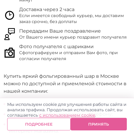
минут
Доставка через 2 часа
Если имеется свободный курьер, мы доставим
заказ срочно, без доплаты
Передадим Ваше поздравление
От Вашего имени курьер поздравит получателя
Фото получателя с шариками
Сфотографируем и отправим Вам фото, при
согласии получателя
Купить яркий фольгированный шар в Москве
можно по доступной и приемлемой стоимости в
нашей компании:
Вы можете выбрать понравившееся изделие;
Мы используем cookie для улучшения работы сайта и
анализа трафика. Продолжая использовать сайт, вы
позвонить нам по указанному телефону;
соглашаетесь
с использованием cookie
.
Воспользоваться формой заказа на сайте
ПОДРОБНЕЕ
ПРИНЯТЬ
интернет магазина.