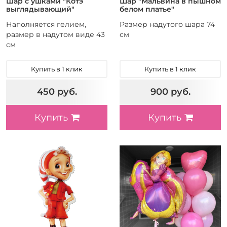
Шар с ушками "Котэ
Шар "Мальвина в пышном
выглядывающий"
белом платье"
Наполняется гелием,
Размер надутого шара 74
размер в надутом виде 43
см
см
Купить в 1 клик
Купить в 1 клик
450 руб.
900 руб.
Купить
Купить