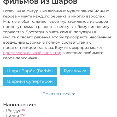
фильмов из шаров
Воздушные фигуры из любимых мультипликационных
героев – мечта каждого ребёнка и многих взрослых.
Милые и обаятельные герои мультфильмов из шаров
принесут немало радостных минут любому виновнику
торжества. Достаточно знать самый популярный
мультик своего ребёнка, чтобы приобрести необычные
воздушные шарики в полном соответствии с
предпочтениями малыша. Вручить сюрприз может
профессиональный аниматор
в костюме любимого
героя-персонажа.
Шары Барби (Barbie)
Русалочка
Шарики Супергерои
Минни и Микки Маус
Показать всё
Шарики Маша и Медведь
Наполнение:
35
Воздух
Шарики Винни Пух
Шарики Фиксики
172
Гелий