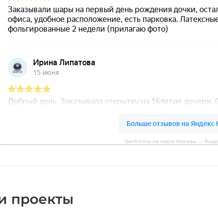
БигХэппи на карте Москвы — Янде
и проекты