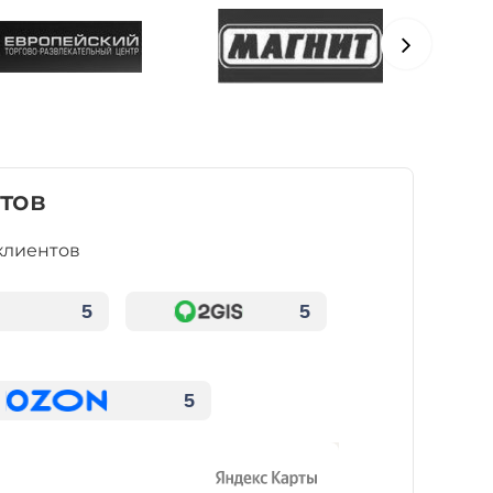
тов
клиентов
5
5
5