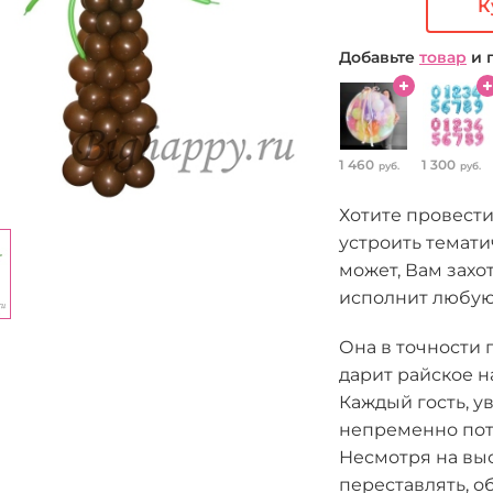
К
Добавьте
товар
и 
1 460
1 300
руб.
руб.
Хотите провести
устроить темати
может, Вам захо
исполнит любую
Она в точности 
дарит райское н
Каждый гость, у
непременно потр
Несмотря на вы
переставлять, о