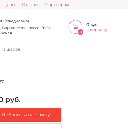
Цены
Отзывы
Партнёрам
:00 (ежедневно)
0
руб
а, Варшавское шоссе, 26с10
в корзину
0
инская
 из шаров
87
0
руб.
Добавить в корзину