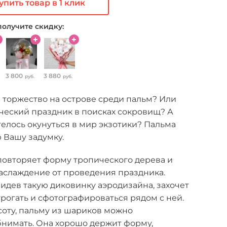
упить товар в 1 клик
получите скидку:
3 800
3 880
руб.
руб.
 торжество на острове среди пальм? Или
ческий праздник в поисках сокровищ? А
телось окунуться в мир экзотики? Пальма
 Вашу задумку.
повторяет форму тропического дерева и
аслаждение от проведения праздника.
видев такую диковинку аэродизайна, захочет
огать и сфотографироваться рядом с ней.
соту, пальму из шариков можно
бнимать. Она хорошо держит форму,